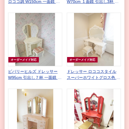
ロココ調 W150cm 一面鏡 マ
W70cm １面鏡 引出し3杯 ホ
ーブルクリーム色 スツール付
ワイト色
き
オーダーメイド対応
オーダーメイド対応
ビバリーヒルズ ドレッサー
ドレッサー ロココスタイル
W95cm 引出し７杯 一面鏡 ホ
スーパーホワイトグロス色 エ
ワイト色 アントワネットのタ
レガンス クリスタルつまみ付
ッセルの張地
き