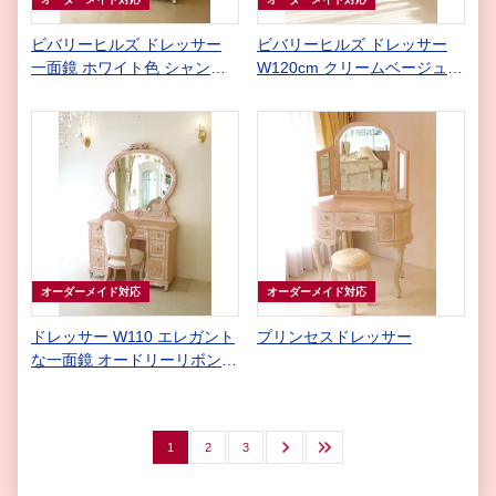
ビバリーヒルズ ドレッサー
ビバリーヒルズ ドレッサー
一面鏡 ホワイト色 シャンパ
W120cm クリームベージュ大
ンゴールドのスツール
理石トップ イニシャルMの彫
刻 ホワイト色 ピンク花かご
柄の張り地
オーダーメイド対応
オーダーメイド対応
ドレッサー W110 エレガント
プリンセスドレッサー
な一面鏡 オードリーリボンと
イニシャルの彫刻 下台 ビバ
リーヒルズの彫刻 ピンクベー
ジュ色
1
2
3
次へ
最後