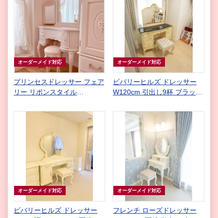
オーダーメイド対応
オーダーメイド対応
プリンセスドレッサー フェア
ビバリーヒルズ ドレッサー
リー リボンスタイル
W120cm 引出し9杯 ブラック
Blooming ピンクベージュ色
大理石 天板 イニシャル 薔薇
スツールイニシャル&リボン
のガーランド彫刻 アンティー
クホワイト&ゴールド色
オーダーメイド対応
オーダーメイド対応
ビバリーヒルズ ドレッサー
フレンチ ローズドレッサー