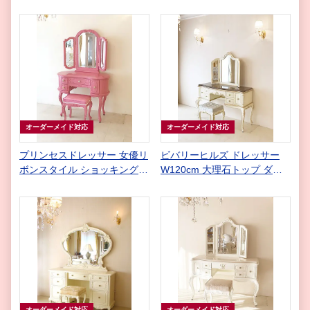
刻 引出し７杯 スーパーホワ
の張地 スツール ボタン閉め
イト色 アントワネットのタッ
仕上げ
セルの張地
オーダーメイド対応
オーダーメイド対応
プリンセスドレッサー 女優リ
ビバリーヒルズ ドレッサー
ボンスタイル ショッキングピ
W120cm 大理石トップ ダー
ンク色 ショッキングピンクの
クエンペラーダ アンティーク
張地
ホワイト&ゴールド色
オーダーメイド対応
オーダーメイド対応