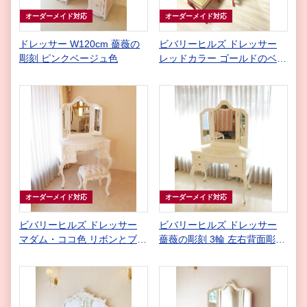
オーダーメイド対応
オーダーメイド対応
ドレッサー W120cm 薔薇の
ビバリーヒルズ ドレッサー
彫刻 ピンクベージュ色
レッドカラー ゴールドのベル
ベット ゴールドの鋲打ち仕上
げ
オーダーメイド対応
オーダーメイド対応
ビバリーヒルズ ドレッサー
ビバリーヒルズ ドレッサー
マダム・ココ色 リボンとブー
薔薇の彫刻 3輪 左右背面彫刻
ケ柄オフホワイト ボタン締め
付き 右側引出し１杯
仕上げ