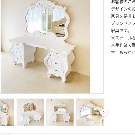
お客様のご
デザインの
家具を是非
プリンセス
家具です。
※スツール
※手作業で
す。あらか
nex
t