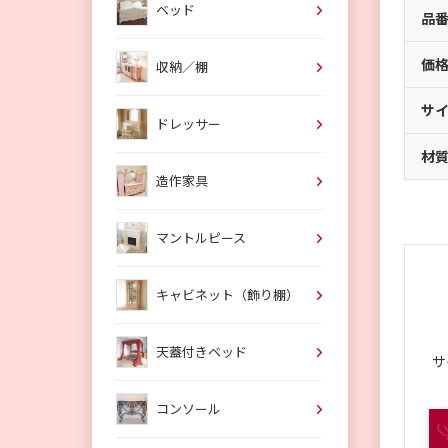
ベッド
品
価
収納／棚
サ
ドレッサー
材
造作家具
マントルピース
キャビネット（飾り棚）
天蓋付きベッド
サ
コンソール