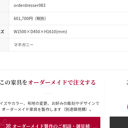
番
orderdresser083
格
601,700円（税別）
イズ
W1500×D450×H1610(mm)
質
マホガニー
この家具を
オーダーメイドで注文する
イズやカラー、布地の変更、お好みの彫刻やデザインで
オーダーメイド家具を製作します（別途御見積）。
オーダーメイド
製作
のご相談・御見積