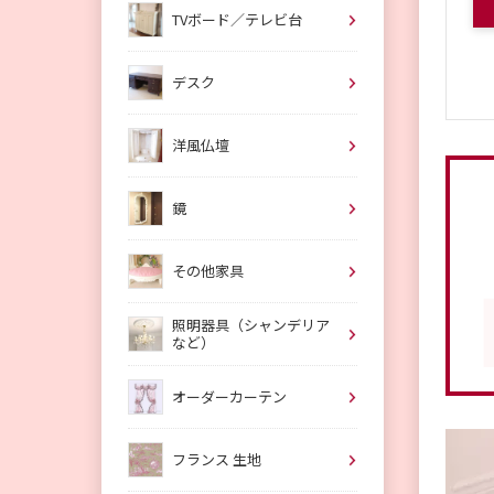
TVボード／テレビ台
デスク
洋風仏壇
鏡
その他家具
照明器具（シャンデリア
など）
オーダーカーテン
フランス 生地