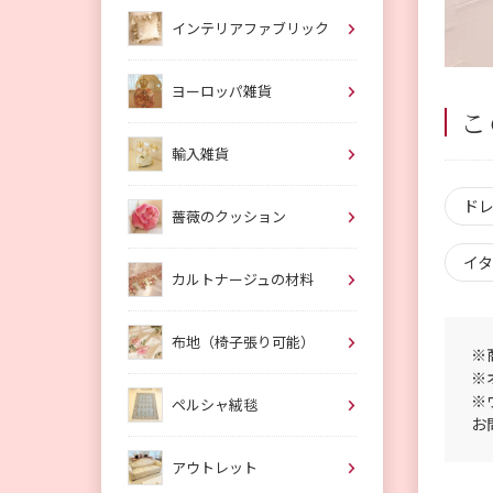
インテリアファブリック
ヨーロッパ雑貨
こ
輸入雑貨
ド
薔薇のクッション
イ
カルトナージュの材料
布地（椅子張り可能）
※
※
※
ペルシャ絨毯
お
アウトレット