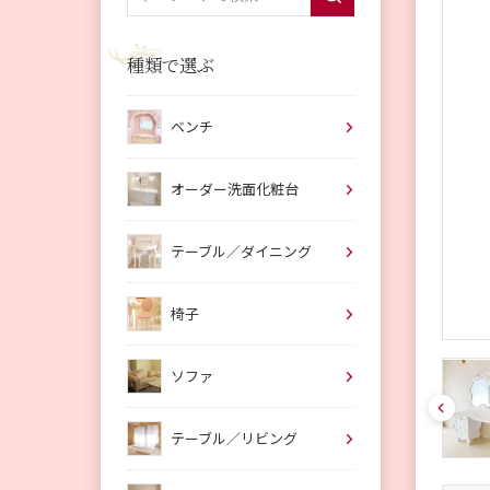
種類で選ぶ
ベンチ
オーダー洗面化粧台
テーブル／ダイニング
椅子
ソファ
pre
v
テーブル／リビング