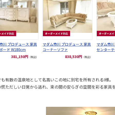
ーメイド対応
オーダーメイド対応
オーダーメイ
市川 プロデュース 家具
マダム市川 プロデュース 家具
マダム市川
ボード W180cm
コーナーソファ
センターテ
出し付き
381,150円
838,530円
（税込）
（税込）
でも有数の温泉地として名高いこの地に別宅を所有されるI様。
の慌ただしい日常から逃れ、束の間の安らぎの空間を彩る家具