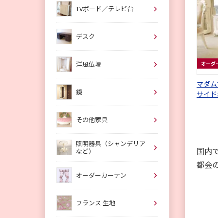
TVボード／テレビ台
デスク
洋風仏壇
オーダ
マダム
鏡
サイド
その他家具
照明器具（シャンデリア
国内
など）
都会
オーダーカーテン
フランス 生地