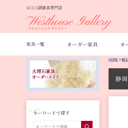
ロココ調家具専門店
オーダー家具
オ
家具一覧
HOME
納
静岡
キーワードで探す