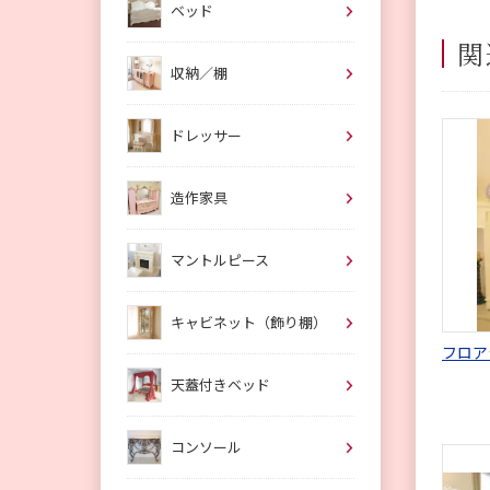
ベッド
関
収納／棚
ドレッサー
造作家具
マントルピース
キャビネット（飾り棚）
フロア
天蓋付きベッド
コンソール