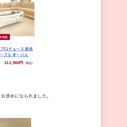
ド対応
 プロデュース 家具
ーブル オーバル 引
212,960円
（税込）
をお求めになられました。