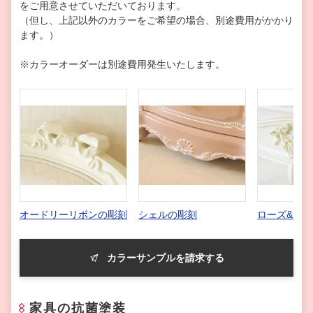
をご用意させていただいております。
（但し、上記以外のカラーをご希望の場合、別途費用がかかり
ます。）
※カラーオーダーは別途費用発生いたします。
オードリーリボンの彫刻
シェルの彫刻
ローズ&リ
カラーサンプルを請求する
家具の抗菌塗装