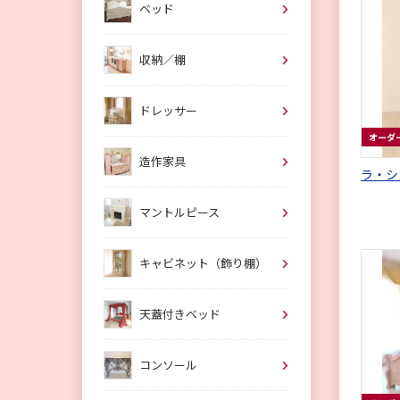
ベッド
収納／棚
ドレッサー
オーダ
造作家具
ラ・シ
マントルピース
キャビネット（飾り棚）
天蓋付きベッド
コンソール