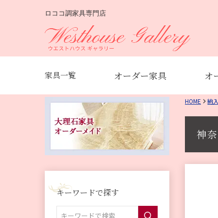
ロココ調家具専門店
オーダー家具
オ
家具一覧
HOME
納
神奈
キーワードで探す