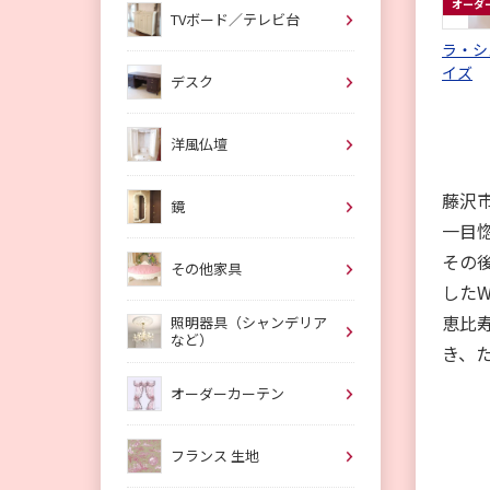
オーダ
TVボード／テレビ台
ラ・シ
イズ
デスク
洋風仏壇
藤沢
鏡
一目
その
その他家具
した
恵比寿
照明器具（シャンデリア
など）
き、
オーダーカーテン
フランス 生地