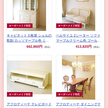
オーダーメイド対応
オーダーメイド対応
キャビネット３枚扉 シェルの
ベルサイユ 2シーター ソファ
彫刻 ロッソマーブル色 ミラ
マーブルクリーム色 ゴールド
ーバック
花かご柄の張地
662,860円
413,820円
（税込）
（税込）
オーダーメイド対応
オーダーメイド対応
アフロディーテ テレビボード
アフロディーテ ダイニングテ