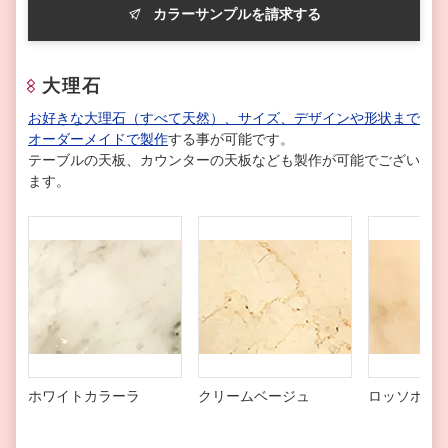
カラーサンプルを請求する
大理石
お好きな大理石（すべて天然）、サイズ、デザインや形状まで
オーダーメイドで製作
する事が可能です。
テーブルの天板、カウンターの天板なども製作が可能でござい
ます。
ホワイトカラーラ
クリームベージュ
ロッソポル