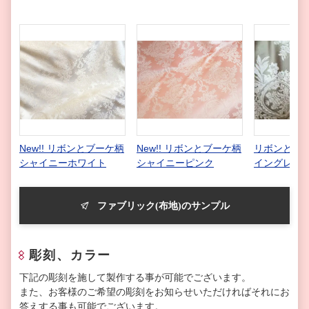
New!! リボンとブーケ柄
New!! リボンとブーケ柄
リボンとブー
シャイニーホワイト
シャイニーピンク
イングレー
ファブリック(布地)のサンプル
彫刻、カラー
下記の彫刻を施して製作する事が可能でございます。
また、お客様のご希望の彫刻をお知らせいただければそれにお
答えする事も可能でございます。