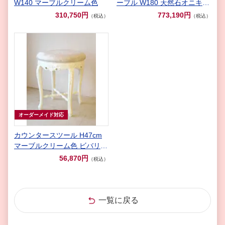
W140 マーブルクリーム色
ーブル W180 天然石オニキス
天板 マーブルブラウン色
310,750円
773,190円
（税込）
（税込）
オーダーメイド対応
カウンタースツール H47cm
マーブルクリーム色 ビバリー
ヒルズの彫刻 ゴールド花かご
56,870円
（税込）
柄の張り地
一覧に戻る