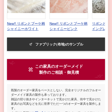
New!! リボンとブーケ柄
New!! リボンとブーケ柄
リボンとブー
シャイニーホワイト
シャイニーピンク
イングレー
ファブリック(布地)のサンプル
この家具のオーダーメイド
製作
のご相談・御見積
既製のオーダー家具をベースとしない、完全オリジナルのフルオー
ダーメイド家具の製作も承っております。
雑誌の切り抜きやインターネットで見かけた家具、街中で見かけた
家具のお写真などを元に世界でただ一つのオーダー家具を製作しま
す。