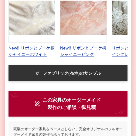
New!! リボンとブーケ柄
New!! リボンとブーケ柄
リボンとブー
シャイニーホワイト
シャイニーピンク
イングレー
ファブリック(布地)のサンプル
この家具のオーダーメイド
製作
のご相談・御見積
既製のオーダー家具をベースとしない、完全オリジナルのフルオー
ダーメイド家具の製作も承っております。