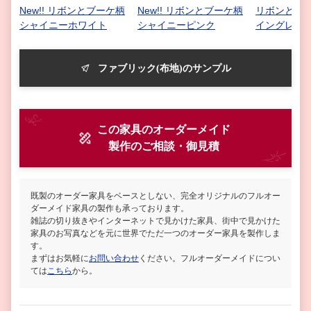
New!! リボンとブーケ柄
New!! リボンとブーケ柄
リボンとブー
シャイニーホワイト
シャイニーピンク
イングレー
ファブリック(布地)のサンプル
この家具のオーダーメイド
製作
のご相談・御見積
既製のオーダー家具をベースとしない、完全オリジナルのフルオー
ダーメイド家具の製作も承っております。
雑誌の切り抜きやインターネットで見かけた家具、街中で見かけた
家具のお写真などを元に世界でただ一つのオーダー家具を製作しま
す。
まずはお気軽に
お問い合わせ
ください。フルオーダーメイドについ
ては
こちら
から。