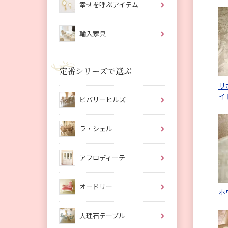
幸せを呼ぶアイテム
輸入家具
定番シリーズで選ぶ
リ
イ
ビバリーヒルズ
ラ・シェル
アフロディーテ
オードリー
ホ
大理石テーブル