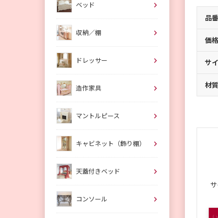
ベッド
品
収納／棚
価
ドレッサー
サ
材
造作家具
マントルピース
キャビネット（飾り棚）
天蓋付きベッド
サ
コンソール