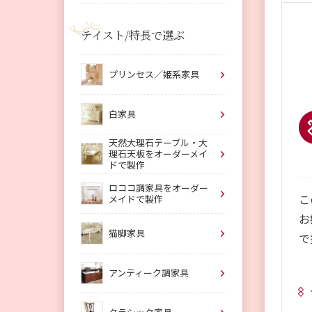
テイスト/特長で選ぶ
プリンセス／姫系家具
白家具
天然大理石テーブル・大
理石天板をオーダーメイ
ドで製作
ロココ調家具をオーダー
こ
メイドで製作
お
猫脚家具
で
アンティーク調家具