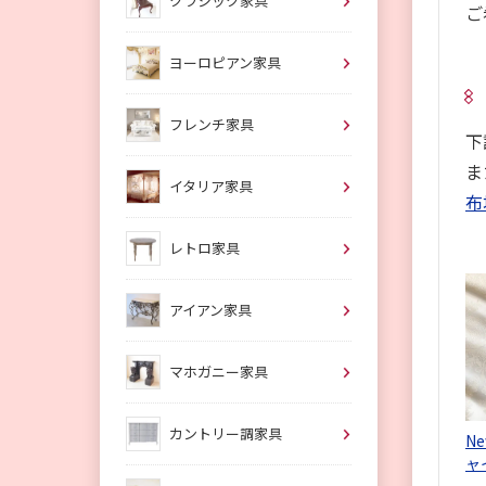
クラシック家具
ご
ヨーロピアン家具
フレンチ家具
下
ま
イタリア家具
布
レトロ家具
アイアン家具
マホガニー家具
カントリー調家具
N
ャ