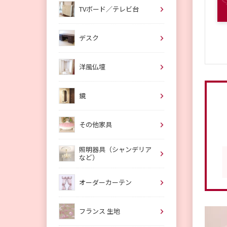
TVボード／テレビ台
デスク
洋風仏壇
鏡
その他家具
照明器具（シャンデリア
など）
オーダーカーテン
フランス 生地