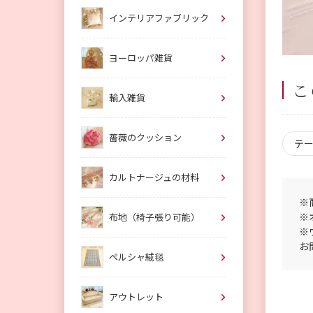
インテリアファブリック
ヨーロッパ雑貨
こ
輸入雑貨
薔薇のクッション
テ
カルトナージュの材料
※
※
布地（椅子張り可能）
※
お
ペルシャ絨毯
アウトレット