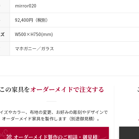
番
mirror020
格
92,400円（税別）
イズ
W500×H750(mm)
質
マホガニー／ガラス
この家具を
オーダーメイドで注文する
イズやカラー、布地の変更、お好みの彫刻やデザインで
オーダーメイド家具を製作します（別途御見積）。
オーダーメイド
製作
のご相談・御見積