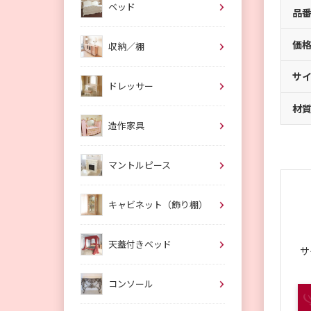
ベッド
品
価
収納／棚
サ
ドレッサー
材
造作家具
マントルピース
キャビネット（飾り棚）
天蓋付きベッド
サ
コンソール