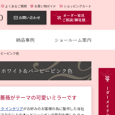
よくあるご質問
お買い物ガイド
ショッピングカート
0
オーダー家具
お問い合わせ
ご相談/御見積
納品事例
ショールーム案内
ービーピンク色
 ホワイト&バービーピンク色
薔薇がテーマの可愛いミラーです
ク インテリア
がお好みのお客様の為に製作した当社
ズでおなじみのオードリーリボ
ンの彫刻を施した ウォ