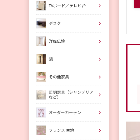
TVボード／テレビ台
デスク
洋風仏壇
鏡
その他家具
照明器具（シャンデリア
など）
オーダーカーテン
フランス 生地