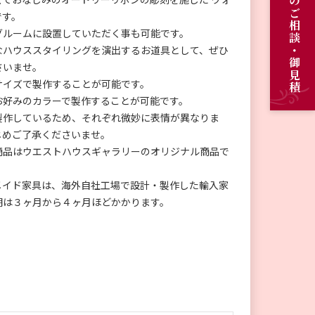
オーダーメイドのご相談・御見積
です。
グルームに設置していただく事も可能です。
なハウススタイリングを演出するお道具として、ぜひ
さいませ。
サイズで製作することが可能です。
お好みのカラーで製作することが可能です。
製作しているため、それぞれ微妙に表情が異なりま
じめご了承くださいませ。
商品はウエストハウスギャラリーのオリジナル商品で
。
メイド家具は、海外自社工場で設計・製作した輸入家
期は３ヶ月から４ヶ月ほどかかります。