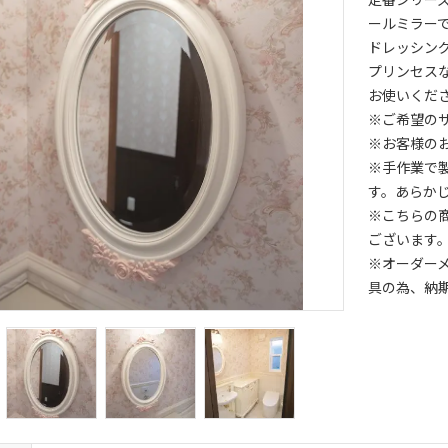
ールミラー
ドレッシン
プリンセス
お使いくだ
※ご希望の
※お客様の
※手作業で
す。あらか
※こちらの
ございます
※オーダー
具の為、納