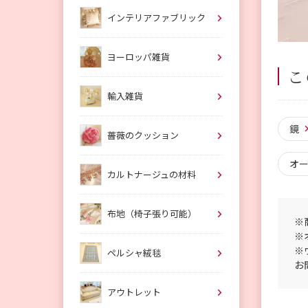
インテリアファブリック
ヨーロッパ雑貨
こ
輸入雑貨
鏡
薔薇のクッション
オ
カルトナージュの材料
布地（椅子張り可能）
※
※
※
ペルシャ絨毯
お
アウトレット