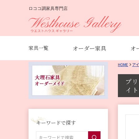
ロココ調家具専門店
オーダー家具
オ
家具一覧
HOME
ア
プリ
イト
キーワードで探す