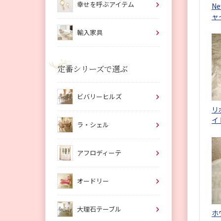
幸せを呼ぶアイテム
N
ャ
輸入家具
定番シリーズで選ぶ
ビバリーヒルズ
リ
イ
ラ・シェル
アフロディーテ
オードリー
大理石テーブル
ホ