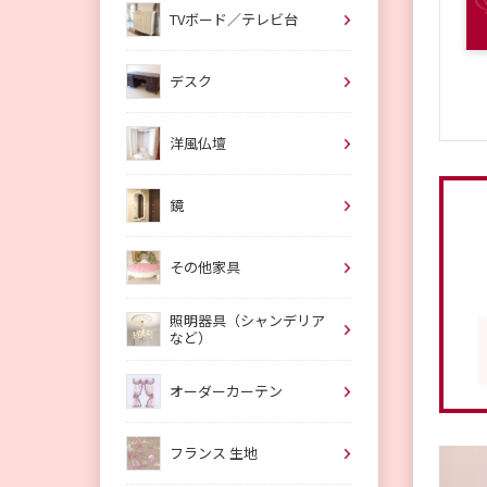
TVボード／テレビ台
デスク
洋風仏壇
鏡
その他家具
照明器具（シャンデリア
など）
オーダーカーテン
フランス 生地