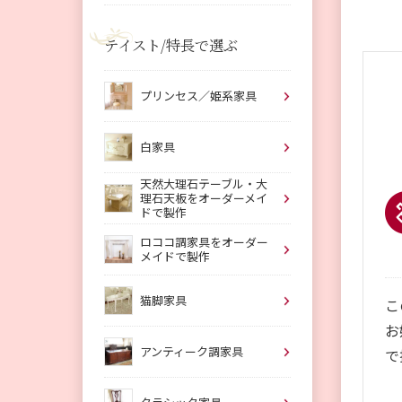
テイスト/特長で選ぶ
プリンセス／姫系家具
白家具
天然大理石テーブル・大
理石天板をオーダーメイ
ドで製作
ロココ調家具をオーダー
メイドで製作
猫脚家具
こ
お
アンティーク調家具
で