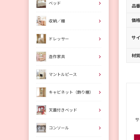
ベッド
品
価
収納／棚
サ
ドレッサー
材
造作家具
マントルピース
キャビネット（飾り棚）
天蓋付きベッド
サ
コンソール