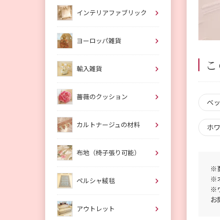
インテリアファブリック
ヨーロッパ雑貨
こ
輸入雑貨
薔薇のクッション
ベ
カルトナージュの材料
ホ
布地（椅子張り可能）
※
※
ペルシャ絨毯
※
お
アウトレット