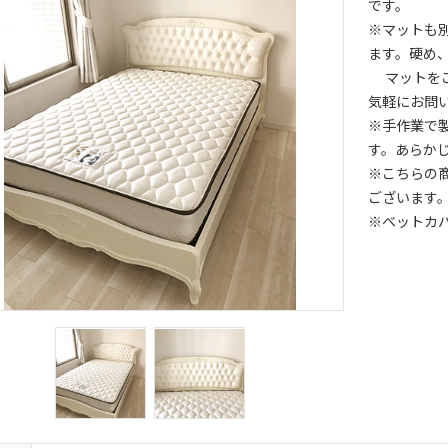
です。
※マットも
ます。硬め
マットをご
気軽にお問
※手作業で
す。あらか
※こちらの
ございます
※ベットカ