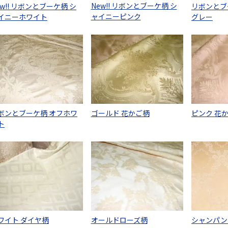
New!! リボンとブーケ柄 シ
ew!! リボンとブーケ柄 シ
リボンとブ
ャイニーピンク
イニーホワイト
グレー
ボンとブーケ柄 オフホワ
ゴールド 花かご柄
ピンク 花
ト
ワイト ダイヤ柄
オールドローズ柄
シャンパン