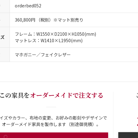
番
orderbed052
格
360,800円 （税別）※マット別売り
フレーム：W1550×D2100×H1050(mm)
イズ
マットレス：W1410×L1950(mm)
質
マホガニー／フェイクレザー
この家具を
オーダーメイドで注文する
イズやカラー、布地の変更、お好みの彫刻やデザインで
オーダーメイド家具を製作します（別途御見積）。