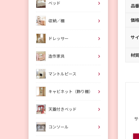
ベッド
品
価
収納／棚
サ
ドレッサー
材
造作家具
マントルピース
キャビネット（飾り棚）
天蓋付きベッド
サ
コンソール