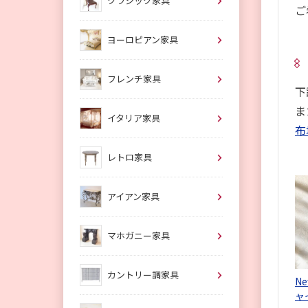
クラシック家具
ご
ヨーロピアン家具
フレンチ家具
下
ま
イタリア家具
布
レトロ家具
アイアン家具
マホガニー家具
カントリー調家具
N
ャ