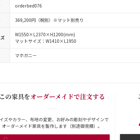
番
orderbed076
格
369,200円（税別）※マット別売り
W1550×L2370×H1200(mm)
イズ
マットサイズ：W1410×L1950
質
マホガニー
この家具を
オーダーメイドで注文する
イズやカラー、布地の変更、お好みの彫刻やデザインで
オーダーメイド家具を製作します（別途御見積）。