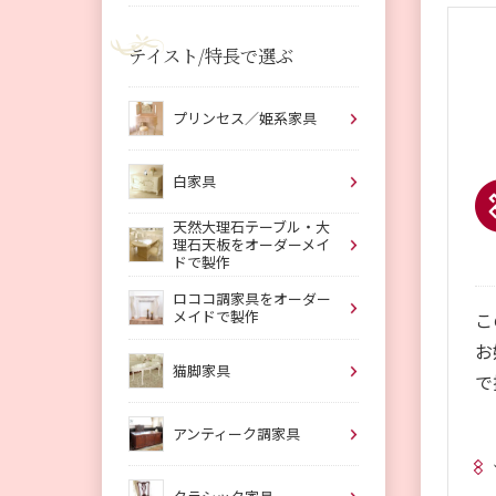
テイスト/特長で選ぶ
プリンセス／姫系家具
白家具
天然大理石テーブル・大
理石天板をオーダーメイ
ドで製作
ロココ調家具をオーダー
メイドで製作
こ
お
猫脚家具
で
アンティーク調家具