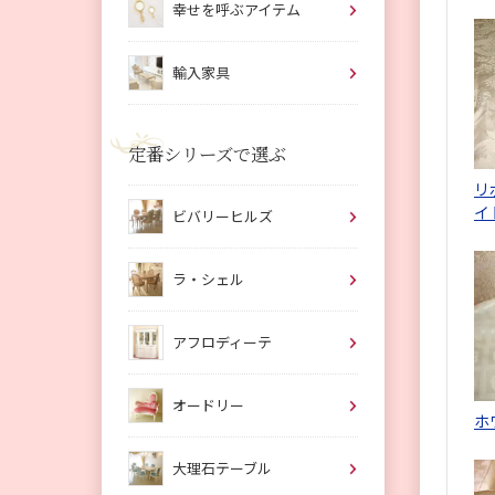
幸せを呼ぶアイテム
輸入家具
定番シリーズで選ぶ
リ
イ
ビバリーヒルズ
ラ・シェル
アフロディーテ
オードリー
ホ
大理石テーブル