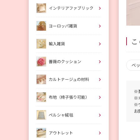
インテリアファブリック
ヨーロッパ雑貨
こ
輸入雑貨
薔薇のクッション
ベ
カルトナージュの材料
※
布地（椅子張り可能）
※
※
お
ペルシャ絨毯
アウトレット