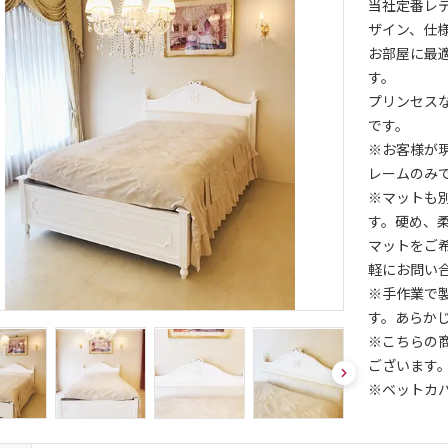
当社定番レ
ザイン、仕
お部屋に最
す。
プリンセス
です。
※お客様が
レームのみ
※マットも
す。硬め、
マットをご
軽にお問い
※手作業で
す。あらか
※こちらの
ございます
nex
※ベットカ
t