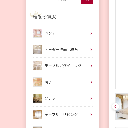
種類で選ぶ
ベンチ
オーダー洗面化粧台
テーブル／ダイニング
椅子
ソファ
pre
v
テーブル／リビング