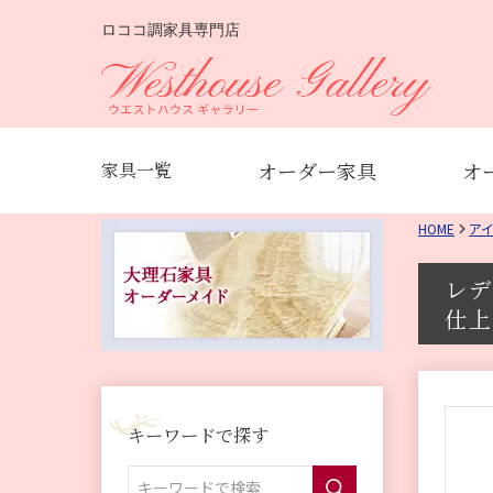
ロココ調家具専門店
オーダー家具
オ
家具一覧
HOME
ア
レデ
仕上
キーワードで探す