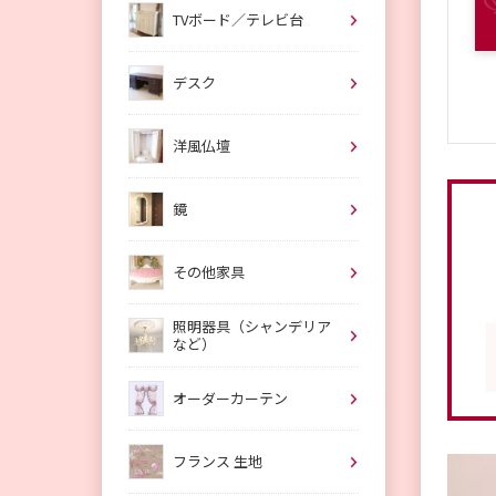
TVボード／テレビ台
デスク
洋風仏壇
鏡
その他家具
照明器具（シャンデリア
など）
オーダーカーテン
フランス 生地