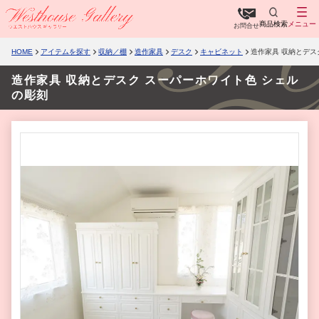
商品検索
メニュー
お問合せ
HOME
アイテムを探す
収納／棚
造作家具
デスク
キャビネット
造作家具 収納とデス
造作家具 収納とデスク スーパーホワイト色 シェル
の彫刻