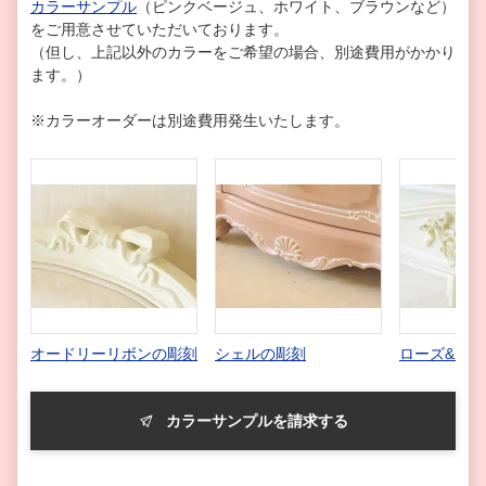
カラーサンプル
（ピンクベージュ、ホワイト、ブラウンなど）
をご用意させていただいております。
（但し、上記以外のカラーをご希望の場合、別途費用がかかり
ます。）
※カラーオーダーは別途費用発生いたします。
オードリーリボンの彫刻
シェルの彫刻
ローズ&リ
カラーサンプルを請求する