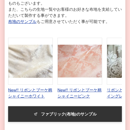
ものもございます。
また、こちらの生地一覧やお客様のお好きな布地を支給してい
ただいて製作する事ができます。
布地のサンプル
もご用意させていただく事が可能です。
New!! リボンとブーケ柄
New!! リボンとブーケ柄
リボンとブー
シャイニーホワイト
シャイニーピンク
イングレー
ファブリック(布地)のサンプル