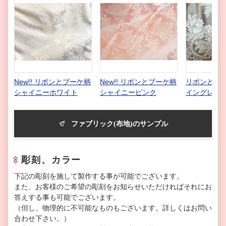
New!! リボンとブーケ柄
New!! リボンとブーケ柄
リボンとブー
シャイニーホワイト
シャイニーピンク
イングレー
ファブリック(布地)のサンプル
彫刻、カラー
下記の彫刻を施して製作する事が可能でございます。
また、お客様のご希望の彫刻をお知らせいただければそれにお
答えする事も可能でございます。
（但し、物理的に不可能なものもございます。詳しくはお問い
合わせ下さい。）