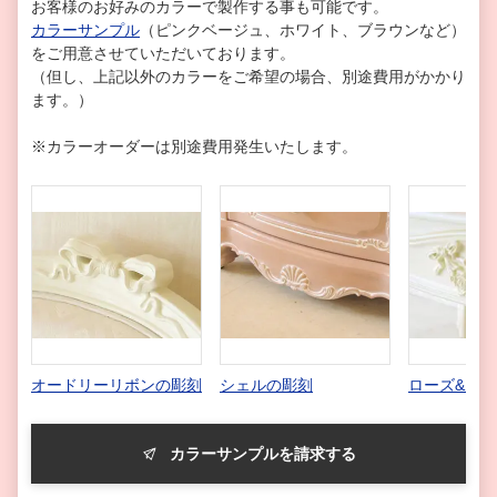
お客様のお好みのカラーで製作する事も可能です。
カラーサンプル
（ピンクベージュ、ホワイト、ブラウンなど）
をご用意させていただいております。
（但し、上記以外のカラーをご希望の場合、別途費用がかかり
ます。）
※カラーオーダーは別途費用発生いたします。
オードリーリボンの彫刻
シェルの彫刻
ローズ&リ
カラーサンプルを請求する