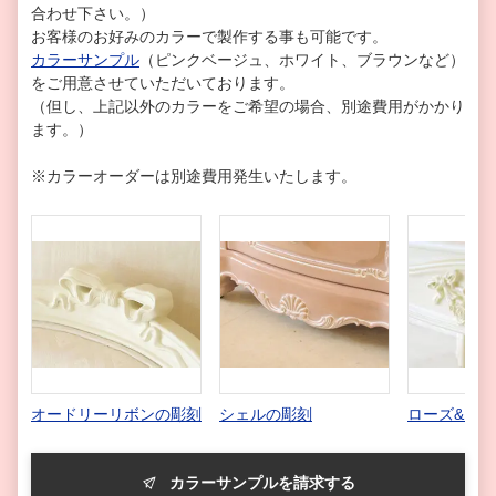
合わせ下さい。）
お客様のお好みのカラーで製作する事も可能です。
カラーサンプル
（ピンクベージュ、ホワイト、ブラウンなど）
をご用意させていただいております。
（但し、上記以外のカラーをご希望の場合、別途費用がかかり
ます。）
※カラーオーダーは別途費用発生いたします。
オードリーリボンの彫刻
シェルの彫刻
ローズ&リ
カラーサンプルを請求する