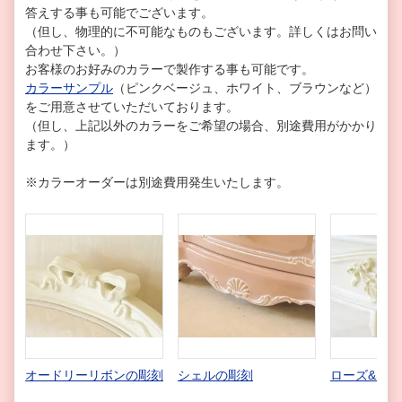
答えする事も可能でございます。
（但し、物理的に不可能なものもございます。詳しくはお問い
合わせ下さい。）
お客様のお好みのカラーで製作する事も可能です。
カラーサンプル
（ピンクベージュ、ホワイト、ブラウンなど）
をご用意させていただいております。
（但し、上記以外のカラーをご希望の場合、別途費用がかかり
ます。）
※カラーオーダーは別途費用発生いたします。
オードリーリボンの彫刻
シェルの彫刻
ローズ&リ