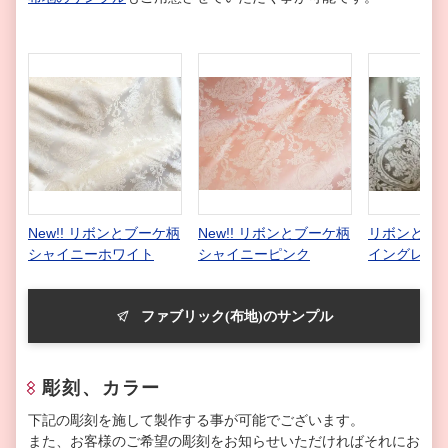
New!! リボンとブーケ柄
New!! リボンとブーケ柄
リボンとブー
シャイニーホワイト
シャイニーピンク
イングレー
ファブリック(布地)のサンプル
彫刻、カラー
下記の彫刻を施して製作する事が可能でございます。
また、お客様のご希望の彫刻をお知らせいただければそれにお