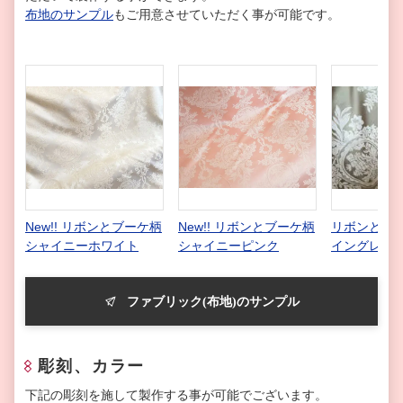
布地のサンプル
もご用意させていただく事が可能です。
New!! リボンとブーケ柄
New!! リボンとブーケ柄
リボンとブー
シャイニーホワイト
シャイニーピンク
イングレー
ファブリック(布地)のサンプル
彫刻、カラー
下記の彫刻を施して製作する事が可能でございます。