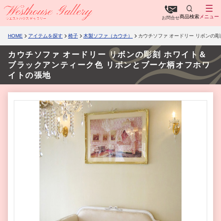
商品検索
メニュー
お問合せ
HOME
アイテムを探す
椅子
木製ソファ（カウチ）
カウチソファ オードリー リボンの
カウチソファ オードリー リボンの彫刻 ホワイト＆
ブラックアンティーク色 リボンとブーケ柄オフホワ
イトの張地