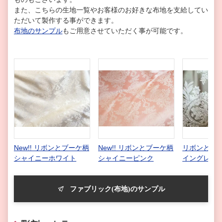
また、こちらの生地一覧やお客様のお好きな布地を支給してい
ただいて製作する事ができます。
布地のサンプル
もご用意させていただく事が可能です。
New!! リボンとブーケ柄
New!! リボンとブーケ柄
リボンとブー
シャイニーホワイト
シャイニーピンク
イングレー
ファブリック(布地)のサンプル