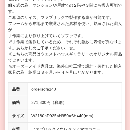
組立式の為、マンションや戸建ての２階や３階にも搬入可能で
す。
ご希望のサイズ、ファブリックで製作する事が可能です。
フレームから布地まで厳選された素材を使い、熟練された職人
が
手作業により作り上げていくソファです。
※手作業で製作しているため、それぞれ微妙に表情が異なりま
す。あらかじめご了承くださいませ。
※こちらの商品はウエストハウスギャラリーのオリジナル商品
でございます。
※オーダーメイド家具は、海外自社工場で設計・製作した輸入
家具の為、納期は３ヶ月から４ヶ月ほどかかります。
品番
ordersofa140
価格
371,800円（税別）
サイズ
W2180×D925×H950×SH440(mm)
材質
ファブリック／ウレタン／マホガニー