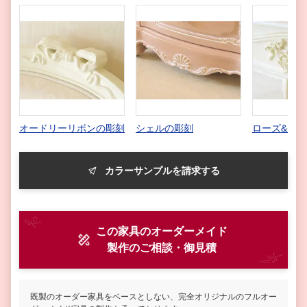
オードリーリボンの彫刻
シェルの彫刻
ローズ&リ
カラーサンプルを請求する
この家具のオーダーメイド
製作
のご相談・御見積
既製のオーダー家具をベースとしない、完全オリジナルのフルオー