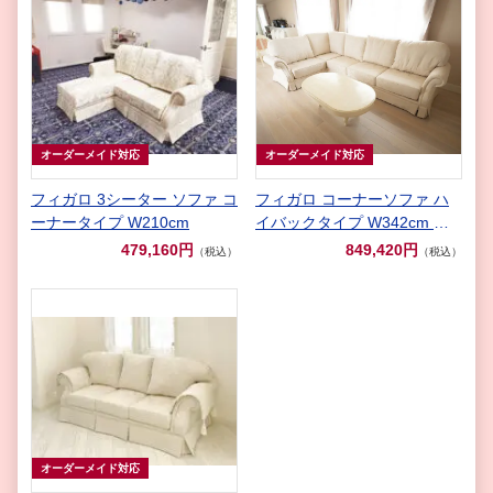
オーダーメイド対応
オーダーメイド対応
フィガロ 3シーター ソファ コ
フィガロ コーナーソファ ハ
ーナータイプ W210cm
イバックタイプ W342cm リ
ボンとブーケ柄 オフホワイト
479,160円
849,420円
（税込）
（税込）
３パーツ
オーダーメイド対応