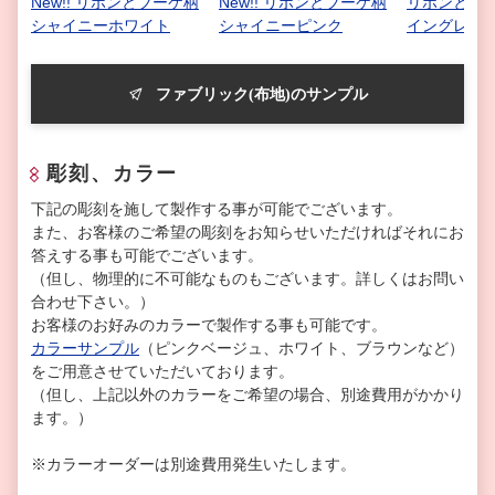
New!! リボンとブーケ柄
New!! リボンとブーケ柄
リボンとブー
シャイニーホワイト
シャイニーピンク
イングレー
ファブリック(布地)のサンプル
彫刻、カラー
下記の彫刻を施して製作する事が可能でございます。
また、お客様のご希望の彫刻をお知らせいただければそれにお
答えする事も可能でございます。
（但し、物理的に不可能なものもございます。詳しくはお問い
合わせ下さい。）
お客様のお好みのカラーで製作する事も可能です。
カラーサンプル
（ピンクベージュ、ホワイト、ブラウンなど）
をご用意させていただいております。
（但し、上記以外のカラーをご希望の場合、別途費用がかかり
ます。）
※カラーオーダーは別途費用発生いたします。