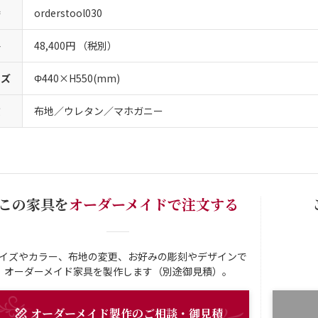
番
orderstool030
格
48,400円 （税別）
イズ
Φ440×H550(mm)
質
布地／ウレタン／マホガニー
この家具を
オーダーメイドで注文する
イズやカラー、布地の変更、お好みの彫刻やデザインで
オーダーメイド家具を製作します（別途御見積）。
オーダーメイド
製作
のご相談・御見積