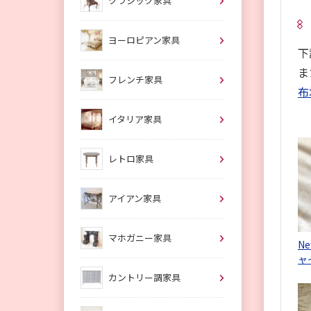
クラシック家具
ヨーロピアン家具
下
ま
フレンチ家具
布
イタリア家具
レトロ家具
アイアン家具
マホガニー家具
N
ャ
カントリー調家具