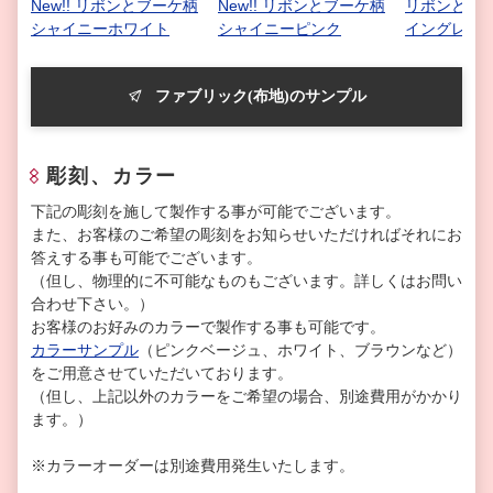
New!! リボンとブーケ柄
New!! リボンとブーケ柄
リボンとブー
シャイニーホワイト
シャイニーピンク
イングレー
ファブリック(布地)のサンプル
彫刻、カラー
下記の彫刻を施して製作する事が可能でございます。
また、お客様のご希望の彫刻をお知らせいただければそれにお
答えする事も可能でございます。
（但し、物理的に不可能なものもございます。詳しくはお問い
合わせ下さい。）
お客様のお好みのカラーで製作する事も可能です。
カラーサンプル
（ピンクベージュ、ホワイト、ブラウンなど）
をご用意させていただいております。
（但し、上記以外のカラーをご希望の場合、別途費用がかかり
ます。）
※カラーオーダーは別途費用発生いたします。