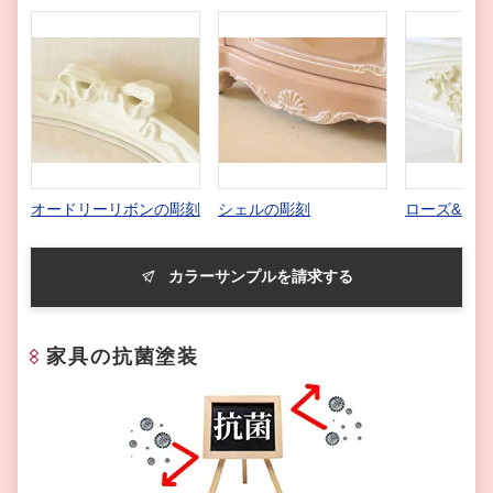
オードリーリボンの彫刻
シェルの彫刻
ローズ&リ
カラーサンプルを請求する
家具の抗菌塗装