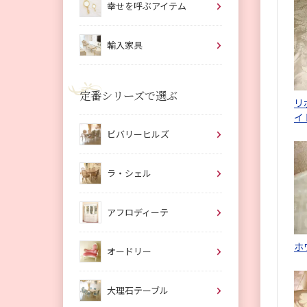
幸せを呼ぶアイテム
輸入家具
定番シリーズで選ぶ
リ
イ
ビバリーヒルズ
ラ・シェル
アフロディーテ
ホ
オードリー
大理石テーブル