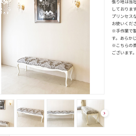
張り地は当
しておりま
プリンセス
お使いくだ
※手作業で
す。あらか
※こちらの
ございます
nex
t