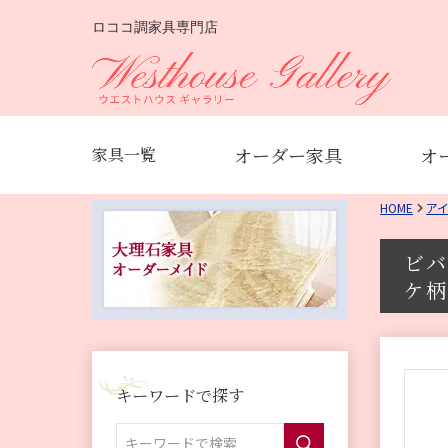
ロココ調家具専門店
オーダー家具
オ
家具一覧
HOME
ア
ビバ
ケ柄
キーワードで探す