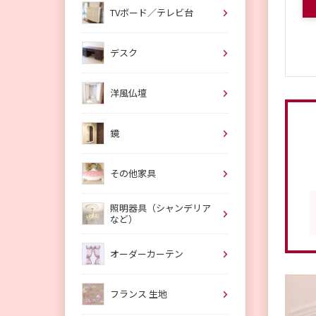
TVボード／テレビ台
デスク
洋風仏壇
鏡
その他家具
照明器具（シャンデリア
など）
オーダーカーテン
フランス 生地