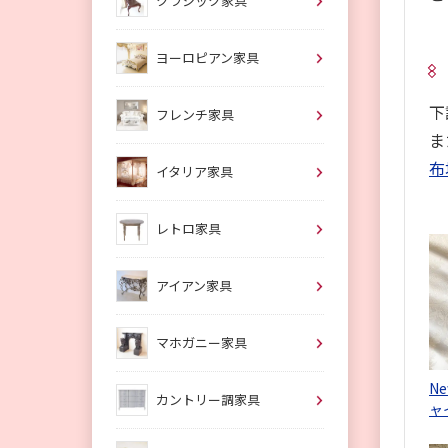
クラシック家具
ヨーロピアン家具
下
フレンチ家具
ま
布
イタリア家具
レトロ家具
アイアン家具
マホガニー家具
N
カントリー調家具
ャ