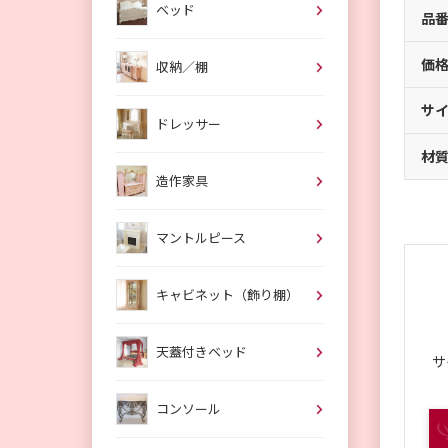
ベッド
品
価
収納／棚
サ
ドレッサー
材
造作家具
マントルピース
キャビネット（飾り棚）
天蓋付きベッド
サ
コンソール