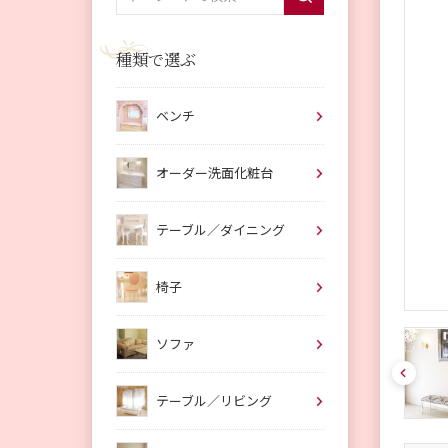
種類で選ぶ
ベンチ
オーダー洗面化粧台
テーブル／ダイニング
椅子
ソファ
pre
v
テーブル／リビング