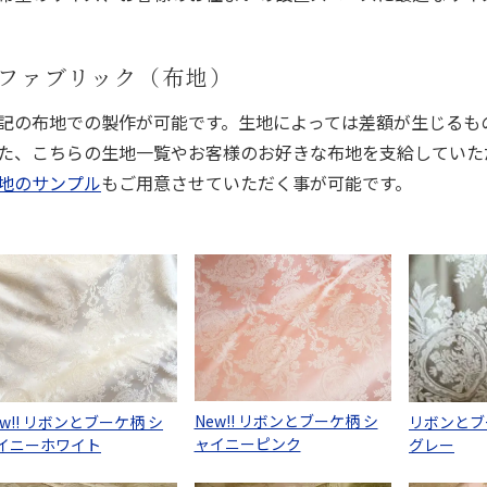
ファブリック（布地）
記の布地での製作が可能です。生地によっては差額が生じるも
た、こちらの生地一覧やお客様のお好きな布地を支給していた
地のサンプル
もご用意させていただく事が可能です。
New!! リボンとブーケ柄 シ
ew!! リボンとブーケ柄 シ
リボンとブ
ャイニーピンク
イニーホワイト
グレー