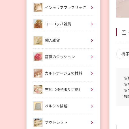
インテリアファブリック
ヨーロッパ雑貨
こ
輸入雑貨
椅
薔薇のクッション
カルトナージュの材料
※
※
布地（椅子張り可能）
※
お
ペルシャ絨毯
アウトレット