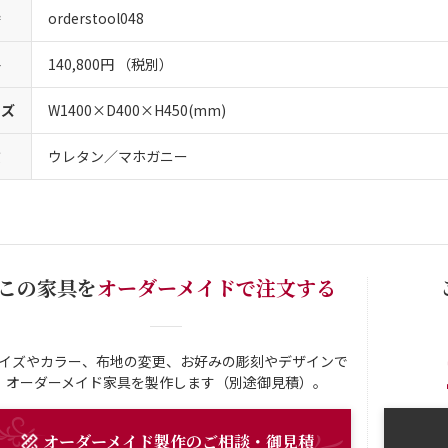
番
orderstool048
格
140,800円 （税別）
イズ
W1400×D400×H450(mm)
質
ウレタン／マホガニー
この家具を
オーダーメイドで注文する
イズやカラー、布地の変更、お好みの彫刻やデザインで
オーダーメイド家具を製作します（別途御見積）。
オーダーメイド
製作
のご相談・御見積