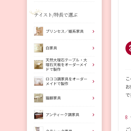
テイスト/特長で選ぶ
プリンセス／姫系家具
白家具
天然大理石テーブル・大
理石天板をオーダーメイ
ドで製作
こ
ロココ調家具をオーダー
メイドで製作
お
で
猫脚家具
アンティーク調家具
ご