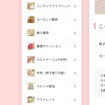
インテリアファブリック
ヨーロッパ雑貨
こ
輸入雑貨
椅
薔薇のクッション
ヨ
カルトナージュの材料
布地（椅子張り可能）
※
※
※
ペルシャ絨毯
お
アウトレット