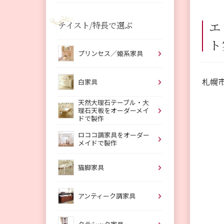
エ
テイスト/特長で選ぶ
ト
プリンセス／姫系家具
札幌
白家具
天然大理石テーブル・大
理石天板をオーダーメイ
ドで製作
ロココ調家具をオーダー
メイドで製作
猫脚家具
アンティーク調家具