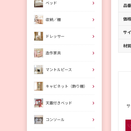
ベッド
品
価
収納／棚
サ
ドレッサー
材
造作家具
マントルピース
キャビネット（飾り棚）
天蓋付きベッド
サ
コンソール