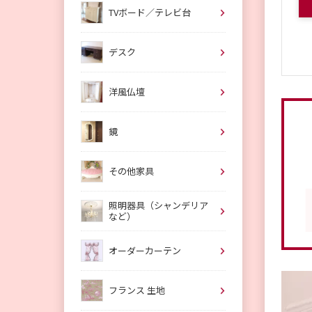
TVボード／テレビ台
デスク
洋風仏壇
鏡
その他家具
照明器具（シャンデリア
など）
オーダーカーテン
フランス 生地