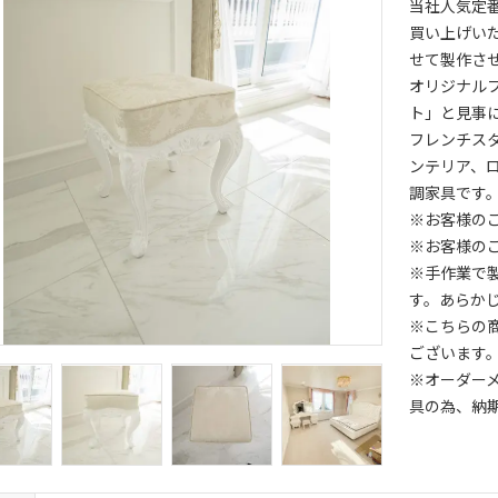
当社人気定
買い上げい
せて製作さ
オリジナル
ト」と見事
フレンチス
ンテリア、
調家具です
※お客様の
※お客様の
※手作業で
す。あらか
※こちらの
ございます
※オーダー
具の為、納