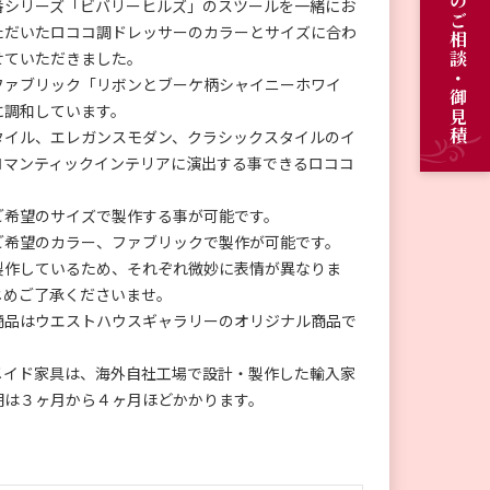
オーダーメイドのご相談・御見積
番シリーズ「ビバリーヒルズ」のスツールを一緒にお
ただいたロココ調ドレッサーのカラーとサイズに合わ
せていただきました。
ファブリック「リボンとブーケ柄シャイニーホワイ
に調和しています。
タイル、エレガンスモダン、クラシックスタイルのイ
ロマンティックインテリアに演出する事できるロココ
。
ご希望のサイズで製作する事が可能です。
ご希望のカラー、ファブリックで製作が可能です。
製作しているため、それぞれ微妙に表情が異なりま
じめご了承くださいませ。
商品はウエストハウスギャラリーのオリジナル商品で
。
メイド家具は、海外自社工場で設計・製作した輸入家
期は３ヶ月から４ヶ月ほどかかります。