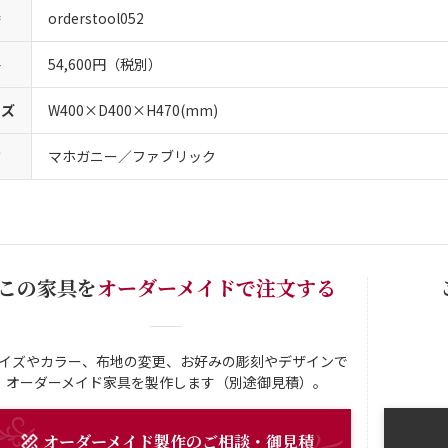
番
orderstool052
格
54,600円（税別）
イズ
W400×D400×H470(mm)
質
マホガニー／ファブリック
この家具を
オーダーメイドで注文する
イズやカラー、布地の変更、お好みの彫刻やデザインで
オーダーメイド家具を製作します（別途御見積）。
オーダーメイド
製作
のご相談・御見積