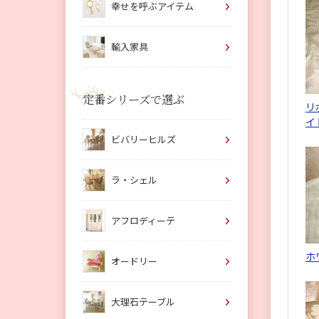
幸せを呼ぶアイテム
輸入家具
定番シリーズで選ぶ
リ
イ
ビバリーヒルズ
ラ・シェル
アフロディーテ
ホ
オードリー
大理石テーブル