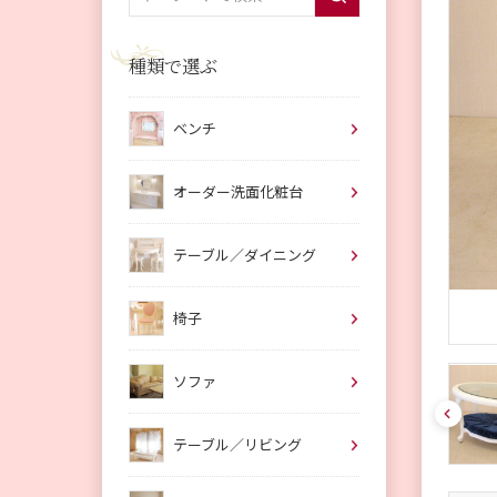
種類で選ぶ
ベンチ
オーダー洗面化粧台
テーブル／ダイニング
椅子
ソファ
pre
v
テーブル／リビング