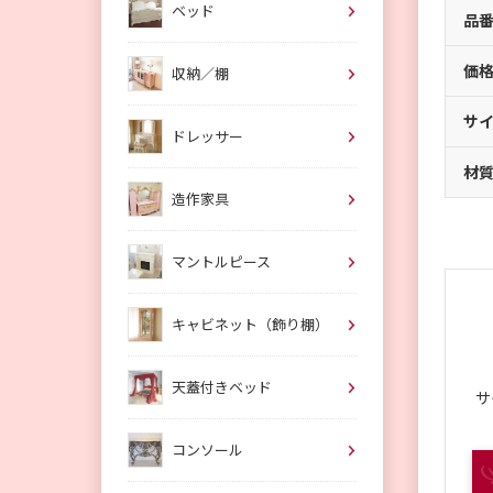
ベッド
品
価
収納／棚
サ
ドレッサー
材
造作家具
マントルピース
キャビネット（飾り棚）
天蓋付きベッド
サ
コンソール