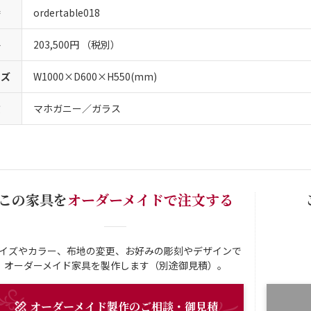
番
ordertable018
格
203,500円 （税別）
イズ
W1000×D600×H550(mm)
質
マホガニー／ガラス
この家具を
オーダーメイドで注文する
イズやカラー、布地の変更、お好みの彫刻やデザインで
オーダーメイド家具を製作します（別途御見積）。
オーダーメイド
製作
のご相談・御見積