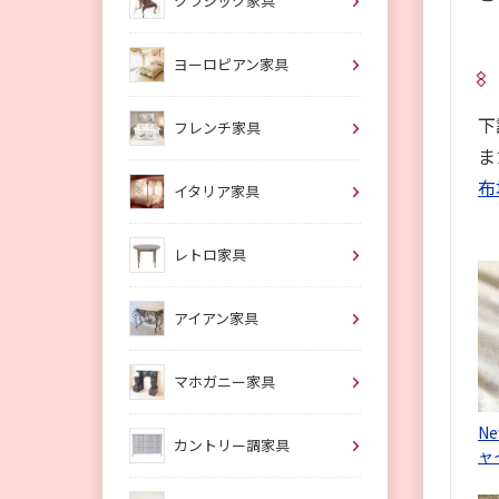
クラシック家具
ヨーロピアン家具
下
フレンチ家具
ま
布
イタリア家具
レトロ家具
アイアン家具
マホガニー家具
N
カントリー調家具
ャ