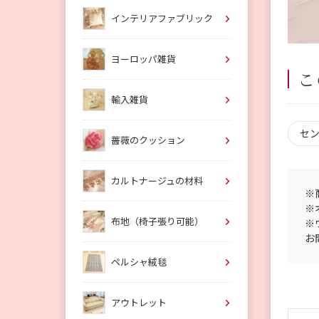
インテリアファブリック
ヨーロッパ雑貨
こ
輸入雑貨
セ
薔薇のクッション
カルトナージュの材料
※
※
布地（椅子張り可能）
※
お
ペルシャ絨毯
アウトレット