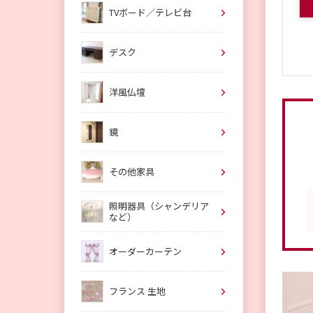
TVボード／テレビ台
デスク
洋風仏壇
鏡
その他家具
照明器具（シャンデリア
など）
オーダーカーテン
フランス 生地