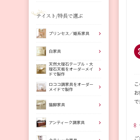
テイスト/特長で選ぶ
プリンセス／姫系家具
白家具
天然大理石テーブル・大
理石天板をオーダーメイ
ドで製作
こ
ロココ調家具をオーダー
メイドで製作
お
で
猫脚家具
アンティーク調家具
ご