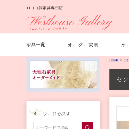
ロココ調家具専門店
オーダー家具
オ
家具一覧
HOME
ア
セン
キーワードで探す