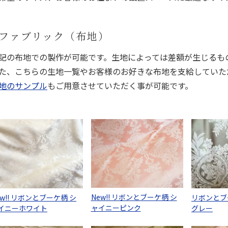
ファブリック（布地）
記の布地での製作が可能です。生地によっては差額が生じるも
た、こちらの生地一覧やお客様のお好きな布地を支給していた
地のサンプル
もご用意させていただく事が可能です。
New!! リボンとブーケ柄 シ
ew!! リボンとブーケ柄 シ
リボンとブ
ャイニーピンク
イニーホワイト
グレー