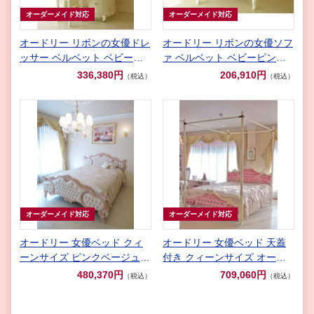
オーダーメイド対応
オーダーメイド対応
オードリー リボンの女優ドレ
オードリー リボンの女優ソフ
ッサー ベルベット ベビーピ
ァ ベルベット ベビーピンク
ンクの張り地
の張り地
336,380円
206,910円
（税込）
（税込）
オーダーメイド対応
オーダーメイド対応
オードリー 女優ベッド クィ
オードリー 女優ベッド 天蓋
ーンサイズ ピンクベージュ色
付き クィーンサイズ オード
リボンとブーケ柄オフホワイ
リーリボンの彫刻 ベビーピン
480,370円
709,060円
（税込）
（税込）
トの張地
クのベルベットの張り地