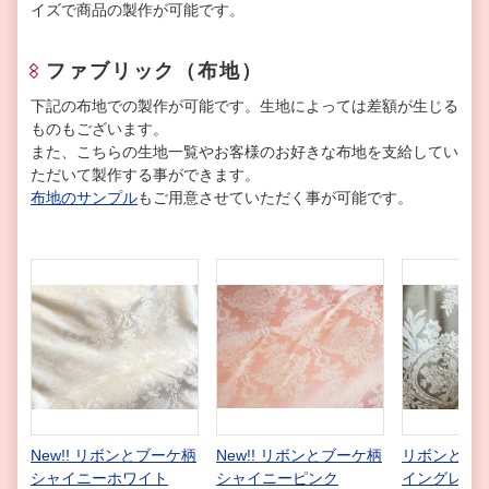
イズで商品の製作が可能です。
ファブリック（布地）
下記の布地での製作が可能です。生地によっては差額が生じる
ものもございます。
また、こちらの生地一覧やお客様のお好きな布地を支給してい
ただいて製作する事ができます。
布地のサンプル
もご用意させていただく事が可能です。
New!! リボンとブーケ柄
New!! リボンとブーケ柄
リボンとブー
シャイニーホワイト
シャイニーピンク
イングレー