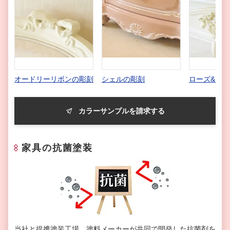
オードリーリボンの彫刻
シェルの彫刻
ローズ&リ
カラーサンプルを請求する
家具の抗菌塗装
当社と提携塗装工場、塗料メーカーが共同で開発した抗菌剤を