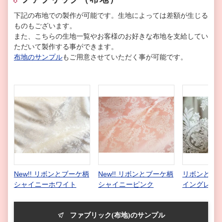
下記の布地での製作が可能です。生地によっては差額が生じる
ものもございます。
また、こちらの生地一覧やお客様のお好きな布地を支給してい
ただいて製作する事ができます。
布地のサンプル
もご用意させていただく事が可能です。
New!! リボンとブーケ柄
New!! リボンとブーケ柄
リボンとブー
シャイニーホワイト
シャイニーピンク
イングレー
ファブリック(布地)のサンプル