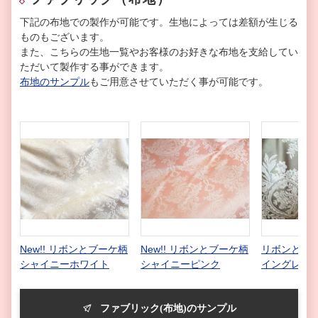
下記の布地での製作が可能です。生地によっては差額が生じる
ものもございます。
また、こちらの生地一覧やお客様のお好きな布地を支給してい
ただいて製作する事ができます。
布地のサンプル
もご用意させていただく事が可能です。
New!! リボンとブーケ柄
New!! リボンとブーケ柄
リボンとブー
シャイニーホワイト
シャイニーピンク
イングレー
ファブリック(布地)のサンプル