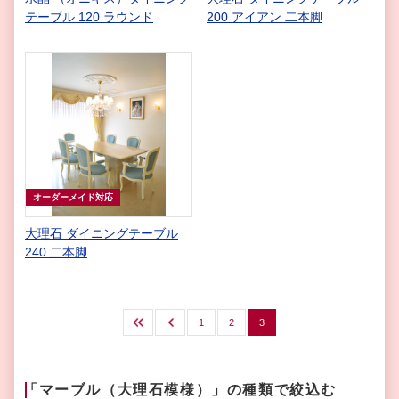
テーブル 120 ラウンド
200 アイアン 二本脚
オーダーメイド対応
大理石 ダイニングテーブル
240 二本脚
最初
前へ
1
2
3
「マーブル（大理石模様）」の種類で絞込む