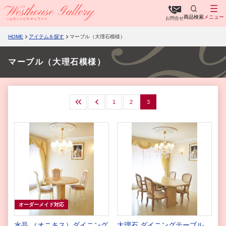
商品検索
メニュー
お問合せ
HOME
アイテムを探す
マーブル（大理石模様）
マーブル（大理石模様）
最初
前へ
1
2
3
オーダーメイド対応
水晶 （オニキス）ダイニング
大理石 ダイニングテーブル