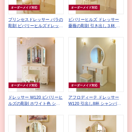
オーダーメイド対応
オーダーメイド対応
プリンセスドレッサー バラの
ビバリーヒルズ ドレッサー
彫刻 ビバリーヒルズドレッサ
薔薇の彫刻 引き出し３杯 Ｗ
ーの上台 ミラー裏：彫刻あり
140㎝ ホワイト色
リボンとブーケ柄オフホワイ
トの張地
オーダーメイド対応
オーダーメイド対応
ドレッサー W120 ビバリーヒ
アフロディーテ ドレッサー
ルズの彫刻 ホワイト色 シャ
W120 引出し8杯 シャンパン
ンパンゴールドの張り地
ゴールドの張り地