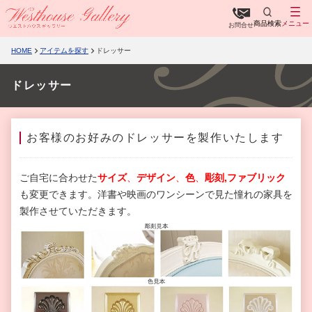
商品検索
メニュー
お問合せ
HOME
アイテムを探す
ドレッサー
ドレッサー
お客様のお好みのドレッサーを製作いたします
ご自宅に合わせた
サイズ
、
デザイン
、
色
、
彫刻,ファブリック
も変更できます。洋書や映画のワンシーンで見た憧れの家具を
製作させていただきます。