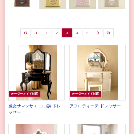
最初
前へ
1
2
3
4
5
次へ
最後
オーダーメイド対応
オーダーメイド対応
魔女サマンサ ロココ調 ドレ
アフロディーテ ドレッサー
ッサー