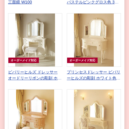
三面鏡 W100
パステルピンクグロス色 3面
鏡 ピンクモアレの張り地
オーダーメイド対応
オーダーメイド対応
ビバリーヒルズ ドレッサー
プリンセスドレッサー ビバリ
オードリーリボンの彫刻 ホワ
ーヒルズの彫刻 ホワイト色
イト色 リボンとブーケ柄オフ
(スツールなし)
ホワイトの張り地