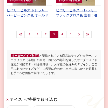
オーダーメイド対応
オーダーメイド対応
ビバリーヒルズ ドレッサー
ビバリーヒルズ ドレッサー
バービーピンク色 オールドロ
ブラックグロス色 左側：引出
ーズの張地
１杯 ピンク花かご柄の張地
最初
前へ
1
2
3
4
5
次へ
最後
オーダーメイド対応
と記載されている商品はサイズやカラー、フ
ァブリック（布地）の変更、お好みの彫刻を施したオーダーメイド
注文が可能です（別途御見積）。お客様のお好みのデザイン、ご自
宅にあったサイズなど、ご希望に合わせ、本当に欲しかった家具を
お手ごろな価格で製作いたします。
テイスト/特⻑で絞り込む