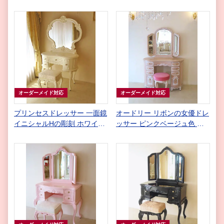
出し7杯脚の彫刻無し マダ
イニシャルの彫刻 マダム・コ
ム・ココ色 スツール シェル
コ色
の彫刻 ロココスタイル グレ
イッシュブルーの張り地
オーダーメイド対応
オーダーメイド対応
プリンセスドレッサー 一面鏡
オードリー リボンの女優ドレ
イニシャルHの彫刻 ホワイト
ッサー ピンクベージュ色 シ
色 アンアイボリーの張地 ビ
ョッキングピンクの張地
バリーヒルズスツール