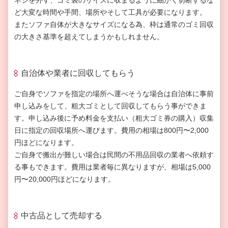
ネジを外す、ゴミ袋のサイズに収まるように細かく切断するな
ど大変な時間や手間、場所やそして工具が必要になります。
またソファ自体が大きなサイズになる為、枠は通常のゴミ回収
の大きさ基準を超えてしまうかもしれません。
自治体や業者に回収してもらう
ご自身でソファを指定の場所へ運べそうな場合は自治体に事前
申し込みをして、粗大ゴミとして回収してもらう事ができま
す。申し込み後に予め料金を支払い（粗大ゴミ券の購入）収集
日に指定の回収場所へ運びます。費用の相場は
800
円〜
2,000
円ほどになります。
ご自身で搬出が難しい場合は民間の不用品回収の業者へ依頼す
る事もできます。費用は業者毎に異なりますが、相場は
5,000
円〜
20,000
円ほどになります。
中古品として売却する