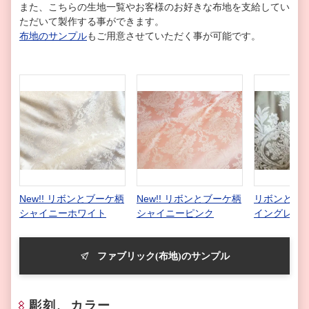
また、こちらの生地一覧やお客様のお好きな布地を支給してい
ただいて製作する事ができます。
布地のサンプル
もご用意させていただく事が可能です。
New!! リボンとブーケ柄
New!! リボンとブーケ柄
リボンとブー
シャイニーホワイト
シャイニーピンク
イングレー
ファブリック(布地)のサンプル
彫刻、カラー