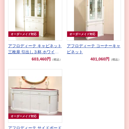
オーダーメイド対応
オーダーメイド対応
アフロディーテ キャビネット
アフロディーテ コーナーキャ
三枚扉 引出し３杯 ホワイト
ビネット
グロス色 オニキスナチュラル
603,460円
401,060円
（税込）
（税込）
色 装飾仕上げ
オーダーメイド対応
アフロディーテ サイドボード