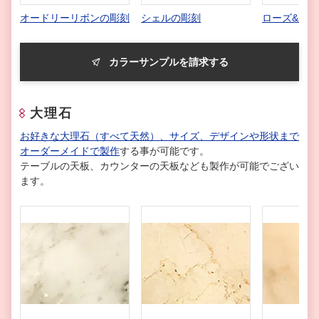
オードリーリボンの彫刻
シェルの彫刻
ローズ&リ
カラーサンプルを請求する
大理石
お好きな大理石（すべて天然）、サイズ、デザインや形状まで
オーダーメイドで製作
する事が可能です。
テーブルの天板、カウンターの天板なども製作が可能でござい
ます。