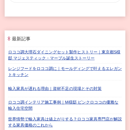
最新記事
ロココ調大理石ダイニングセット製作ヒストリー｜東京都S様
邸 マジェスティック・マーブル誕生ストーリー
レンジフードをロココ調に｜モールディングで叶えるエレガン
トキッチン
輸入家具が遅れる理由｜資材不足の現場とその対策
ロココ調インテリア施工事例｜M様邸 ピンクロココの優雅な
輸入住宅空間
世界情勢で輸入家具は値上がりする？ロココ家具専門店が解説
する家具価格のこれから