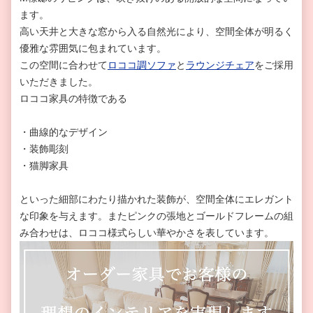
ます。
高い天井と大きな窓から入る自然光により、空間全体が明るく
優雅な雰囲気に包まれています。
この空間に合わせて
ロココ調ソファ
と
ラウンジチェア
をご採用
いただきました。
ロココ家具の特徴である
・曲線的なデザイン
・装飾彫刻
・猫脚家具
といった細部にわたり描かれた装飾が、空間全体にエレガント
な印象を与えます。またピンクの張地とゴールドフレームの組
み合わせは、ロココ様式らしい華やかさを表しています。