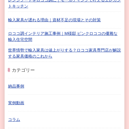
レンジフードをロココ調に｜モールディングで叶えるエレガン
トキッチン
輸入家具が遅れる理由｜資材不足の現場とその対策
ロココ調インテリア施工事例｜M様邸 ピンクロココの優雅な
輸入住宅空間
世界情勢で輸入家具は値上がりする？ロココ家具専門店が解説
する家具価格のこれから
カテゴリー
納品事例
実例動画
コラム