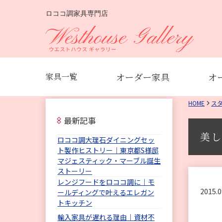
ロココ調家具専門店
オーダー家具
オ
家具一覧
HOME
ス
最新記事
美し
ロココ調大理石ダイニングセッ
ト製作ヒストリー｜東京都S様邸
マジェスティック・マーブル誕生
ストーリー
レンジフードをロココ調に｜モ
2015.0
ールディングで叶えるエレガン
トキッチン
輸入家具が遅れる理由｜資材不