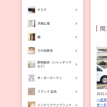
デスク
洋風仏壇
関
鏡
その他家具
照明器具（シャンデリア
など）
オーダーカーテン
フランス 生地
2021.1
〜近
オーダ
インテリアファブリック