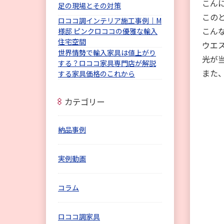
こん
足の現場とその対策
この
ロココ調インテリア施工事例｜M
こん
様邸 ピンクロココの優雅な輸入
住宅空間
ウエ
世界情勢で輸入家具は値上がり
光が
する？ロココ家具専門店が解説
また
する家具価格のこれから
カテゴリー
納品事例
実例動画
コラム
ロココ調家具