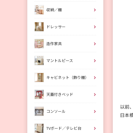
収納／棚
ドレッサー
造作家具
マントルピース
キャビネット（飾り棚）
天蓋付きベッド
以前
コンソール
日本
TVボード／テレビ台