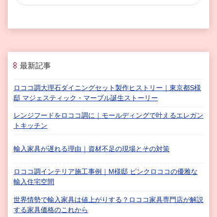
最新記事
ロココ調大理石ダイニングセット製作ヒストリー｜東京都S様
邸 マジェスティック・マーブル誕生ストーリー
レンジフードをロココ調に｜モールディングで叶えるエレガン
トキッチン
輸入家具が遅れる理由｜資材不足の現場とその対策
ロココ調インテリア施工事例｜M様邸 ピンクロココの優雅な
輸入住宅空間
世界情勢で輸入家具は値上がりする？ロココ家具専門店が解説
する家具価格のこれから