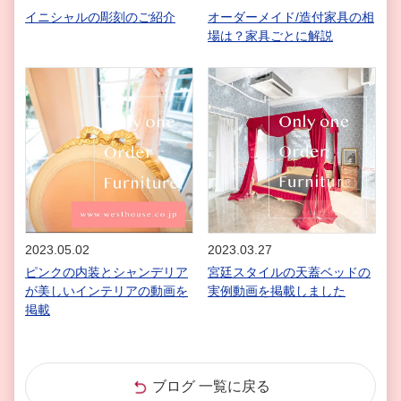
イニシャルの彫刻のご紹介
オーダーメイド/造付家具の相
場は？家具ごとに解説
2023.05.02
2023.03.27
ピンクの内装とシャンデリア
宮廷スタイルの天蓋ベッドの
が美しいインテリアの動画を
実例動画を掲載しました
掲載
ブログ 一覧に戻る