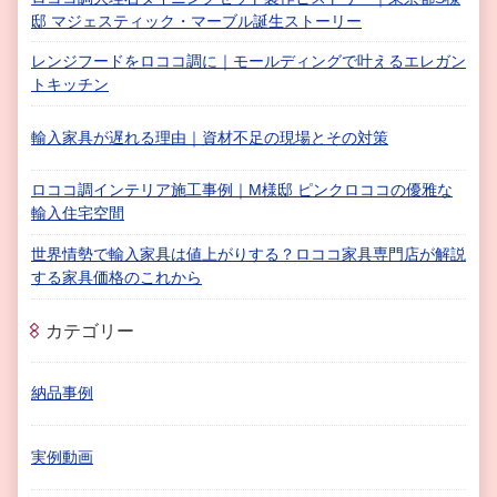
邸 マジェスティック・マーブル誕生ストーリー
レンジフードをロココ調に｜モールディングで叶えるエレガン
トキッチン
輸入家具が遅れる理由｜資材不足の現場とその対策
ロココ調インテリア施工事例｜M様邸 ピンクロココの優雅な
輸入住宅空間
世界情勢で輸入家具は値上がりする？ロココ家具専門店が解説
する家具価格のこれから
カテゴリー
納品事例
実例動画