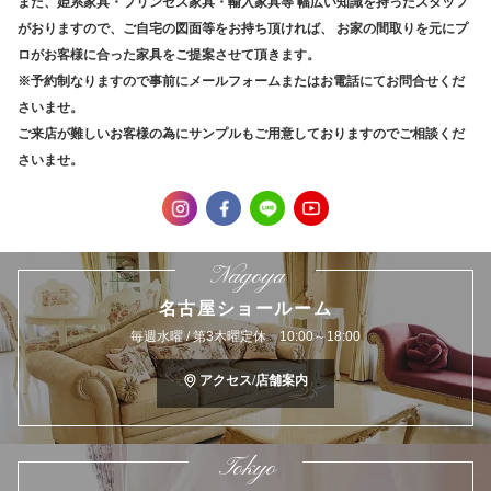
また、姫系家具・プリンセス家具・輸入家具等
幅広い知識を持ったスタッフ
がおりますので、ご自宅の図面等をお持ち頂ければ、
お家の間取りを元にプ
ロがお客様に合った家具をご提案させて頂きます。
※予約制なりますので事前にメールフォームまたはお電話にてお問合せくだ
さいませ。
ご来店が難しいお客様の為にサンプルもご用意しておりますのでご相談くだ
さいませ。
Nagoya
名古屋ショールーム
毎週水曜 / 第3木曜定休 10:00～18:00
アクセス/店舗案内
Tokyo