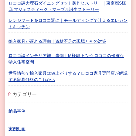
ロココ調大理石ダイニングセット製作ヒストリー｜東京都S様
邸 マジェスティック・マーブル誕生ストーリー
レンジフードをロココ調に｜モールディングで叶えるエレガン
トキッチン
輸入家具が遅れる理由｜資材不足の現場とその対策
ロココ調インテリア施工事例｜M様邸 ピンクロココの優雅な
輸入住宅空間
世界情勢で輸入家具は値上がりする？ロココ家具専門店が解説
する家具価格のこれから
カテゴリー
納品事例
実例動画