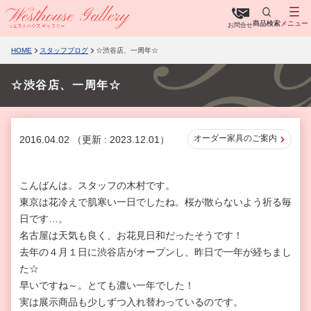
商品検索
メニュー
お問合せ
HOME
スタッフブログ
☆渋谷店、一周年☆
☆渋谷店、一周年☆
オーダー家具のご案内
2016.04.02
（更新 : 2023.12.01）
こんばんは。スタッフの木村です。
東京は花冷えで肌寒い一日でしたね。桜が散らないよう祈る毎
日です…。
名古屋は天気も良く、お花見日和だったそうです！
去年の４月１日に渋谷店がオープンし、昨日で一年が経ちまし
た☆
早いですね～。とても濃い一年でした！
実は展示商品も少しずつ入れ替わっているのです。