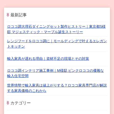
最新記事
ロココ調大理石ダイニングセット製作ヒストリー｜東京都S様
邸 マジェスティック・マーブル誕生ストーリー
レンジフードをロココ調に｜モールディングで叶えるエレガン
トキッチン
輸入家具が遅れる理由｜資材不足の現場とその対策
ロココ調インテリア施工事例｜M様邸 ピンクロココの優雅な
輸入住宅空間
世界情勢で輸入家具は値上がりする？ロココ家具専門店が解説
する家具価格のこれから
カテゴリー