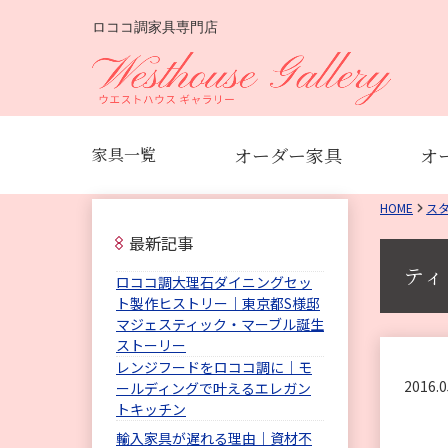
ロココ調家具専門店
オーダー家具
オ
家具一覧
HOME
ス
最新記事
ティ
ロココ調大理石ダイニングセッ
ト製作ヒストリー｜東京都S様邸
マジェスティック・マーブル誕生
ストーリー
レンジフードをロココ調に｜モ
2016.0
ールディングで叶えるエレガン
トキッチン
輸入家具が遅れる理由｜資材不