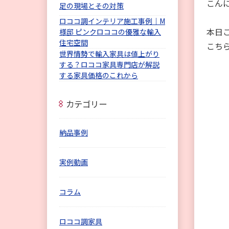
こん
足の現場とその対策
ロココ調インテリア施工事例｜M
本日
様邸 ピンクロココの優雅な輸入
住宅空間
こち
世界情勢で輸入家具は値上がり
する？ロココ家具専門店が解説
する家具価格のこれから
カテゴリー
納品事例
実例動画
コラム
ロココ調家具