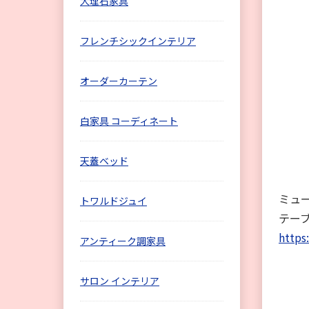
大理石家具
フレンチシックインテリア
オーダーカーテン
白家具 コーディネート
天蓋ベッド
ミュ
トワルドジュイ
テー
https
アンティーク調家具
サロン インテリア