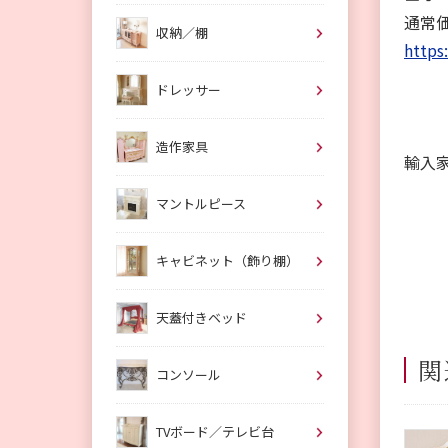
通常価
収納／棚
https
ドレッサー
造作家具
輸入
マントルピース
キャビネット（飾り棚）
天蓋付きベッド
関
コンソール
TVボード／テレビ台