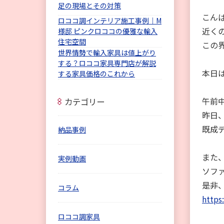
足の現場とその対策
こん
ロココ調インテリア施工事例｜M
近く
様邸 ピンクロココの優雅な輸入
住宅空間
この
世界情勢で輸入家具は値上がり
する？ロココ家具専門店が解説
本日
する家具価格のこれから
午前
カテゴリー
昨日
既成
納品事例
また
実例動画
ソフ
是非
コラム
https
ロココ調家具