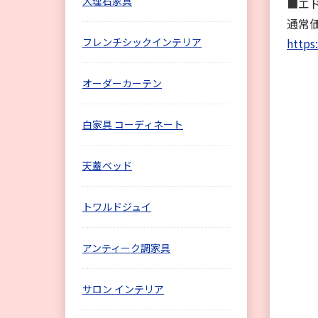
大理石家具
■エ
通常価格
フレンチシックインテリア
https
オーダーカーテン
白家具 コーディネート
天蓋ベッド
トワルドジュイ
アンティーク調家具
サロン インテリア