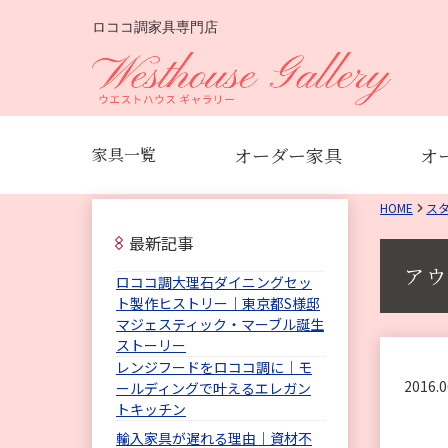
ロココ調家具専門店
オーダー家具
オ
家具一覧
HOME
ス
最新記事
アウ
ロココ調大理石ダイニングセッ
ト製作ヒストリー｜東京都S様邸
マジェスティック・マーブル誕生
ストーリー
レンジフードをロココ調に｜モ
2016.0
ールディングで叶えるエレガン
トキッチン
輸入家具が遅れる理由｜資材不