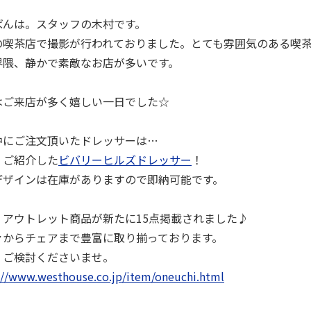
ばんは。スタッフの木村です。
の喫茶店で撮影が行われておりました。とても雰囲気のある喫
界隈、静かで素敵なお店が多いです。
はご来店が多く嬉しい一日でした☆
中にご注文頂いたドレッサーは…
、ご紹介した
ビバリーヒルズドレッサー
！
デザインは在庫がありますので即納可能です。
、アウトレット商品が新たに15点掲載されました♪
ァからチェアまで豊富に取り揃っております。
、ご検討くださいませ。
://www.westhouse.co.jp/item/oneuchi.html