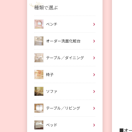
種類で選ぶ
ベンチ
オーダー洗面化粧台
テーブル／ダイニング
椅子
ソファ
テーブル／リビング
ベッド
■オ