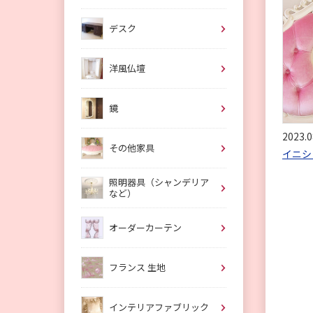
デスク
洋風仏壇
鏡
2023.0
その他家具
イニシ
照明器具（シャンデリア
など）
オーダーカーテン
フランス 生地
インテリアファブリック