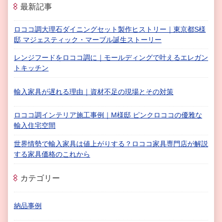
最新記事
ロココ調大理石ダイニングセット製作ヒストリー｜東京都S様
邸 マジェスティック・マーブル誕生ストーリー
レンジフードをロココ調に｜モールディングで叶えるエレガン
トキッチン
輸入家具が遅れる理由｜資材不足の現場とその対策
ロココ調インテリア施工事例｜M様邸 ピンクロココの優雅な
輸入住宅空間
世界情勢で輸入家具は値上がりする？ロココ家具専門店が解説
する家具価格のこれから
カテゴリー
納品事例