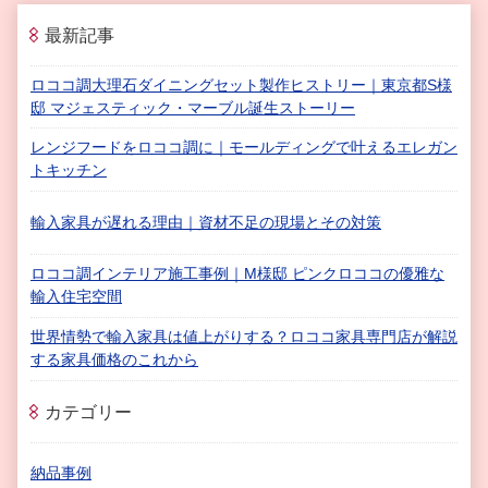
最新記事
ロココ調大理石ダイニングセット製作ヒストリー｜東京都S様
邸 マジェスティック・マーブル誕生ストーリー
レンジフードをロココ調に｜モールディングで叶えるエレガン
トキッチン
輸入家具が遅れる理由｜資材不足の現場とその対策
ロココ調インテリア施工事例｜M様邸 ピンクロココの優雅な
輸入住宅空間
世界情勢で輸入家具は値上がりする？ロココ家具専門店が解説
する家具価格のこれから
カテゴリー
納品事例