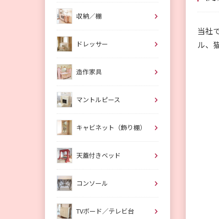
収納／棚
当社
ル、
ドレッサー
造作家具
マントルピース
キャビネット（飾り棚）
天蓋付きベッド
コンソール
TVボード／テレビ台