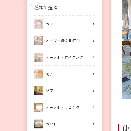
種類で選ぶ
ベンチ
オーダー洗面化粧台
テーブル／ダイニング
椅子
ソファ
テーブル／リビング
ベッド
使