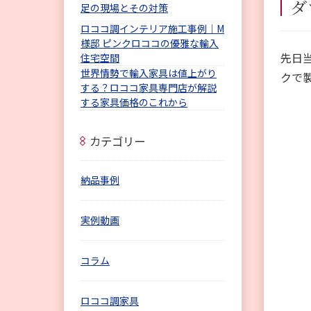
ダ
足の現場とその対策
ロココ調インテリア施工事例｜M
様邸 ピンクロココの優雅な輸入
先日
住宅空間
世界情勢で輸入家具は値上がり
クで
する？ロココ家具専門店が解説
する家具価格のこれから
カテゴリー
納品事例
実例動画
コラム
ロココ調家具