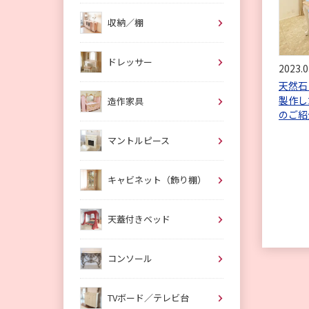
収納／棚
ドレッサー
2023.0
天然石
製作し
造作家具
のご紹
マントルピース
キャビネット（飾り棚）
天蓋付きベッド
コンソール
TVボード／テレビ台