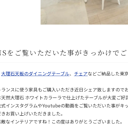
NSをご覧いただいた事がきっかけで
、
大理石天板のダイニングテーブル
、
チェア
などご納品した東
！
トランスに使う家具もご購入いただき近日シェア致しますので
は天然大理石 ホワイトカラーラで仕上げたテーブルが大変ご好
公式インスタグラムやYoutubeの動画をご覧いただいた事が
だきお買い上げいただきました。
素敵なインテリアですね！この度はありがとうございました。