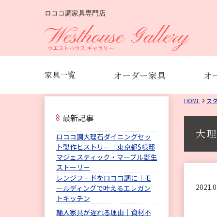
ロココ調家具専門店
オーダー家具
オ
家具一覧
HOME
ス
最新記事
大理
ロココ調大理石ダイニングセッ
ト製作ヒストリー｜東京都S様邸
マジェスティック・マーブル誕生
ストーリー
レンジフードをロココ調に｜モ
2021.0
ールディングで叶えるエレガン
トキッチン
輸入家具が遅れる理由｜資材不