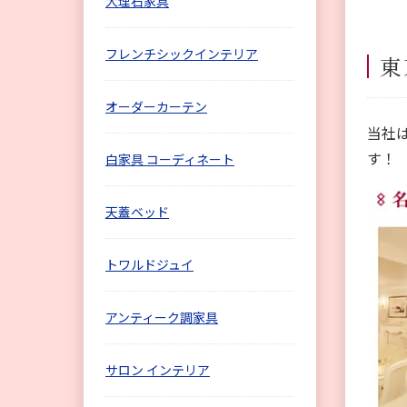
大理石家具
フレンチシックインテリア
東
オーダーカーテン
当社
す！
白家具 コーディネート
天蓋ベッド
トワルドジュイ
アンティーク調家具
サロン インテリア