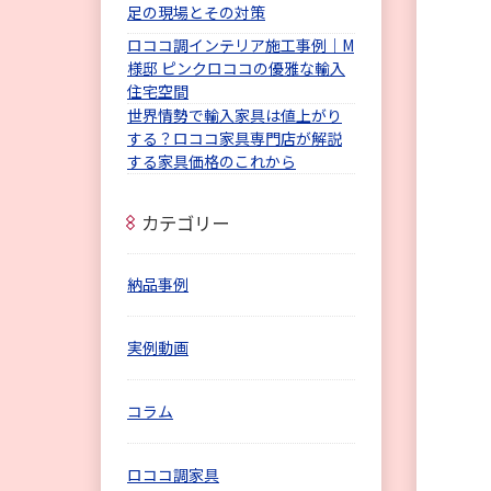
足の現場とその対策
ロココ調インテリア施工事例｜M
様邸 ピンクロココの優雅な輸入
住宅空間
世界情勢で輸入家具は値上がり
する？ロココ家具専門店が解説
する家具価格のこれから
カテゴリー
納品事例
実例動画
コラム
ロココ調家具