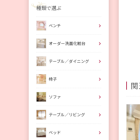
種類で選ぶ
ベンチ
オーダー洗面化粧台
テーブル／ダイニング
椅子
関
ソファ
テーブル／リビング
ベッド