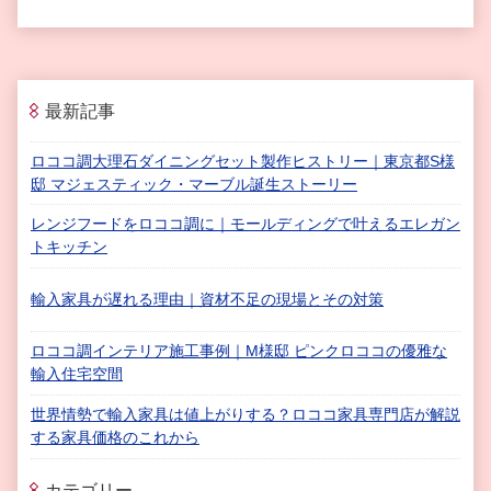
最新記事
ロココ調大理石ダイニングセット製作ヒストリー｜東京都S様
邸 マジェスティック・マーブル誕生ストーリー
レンジフードをロココ調に｜モールディングで叶えるエレガン
トキッチン
輸入家具が遅れる理由｜資材不足の現場とその対策
ロココ調インテリア施工事例｜M様邸 ピンクロココの優雅な
輸入住宅空間
世界情勢で輸入家具は値上がりする？ロココ家具専門店が解説
する家具価格のこれから
カテゴリー