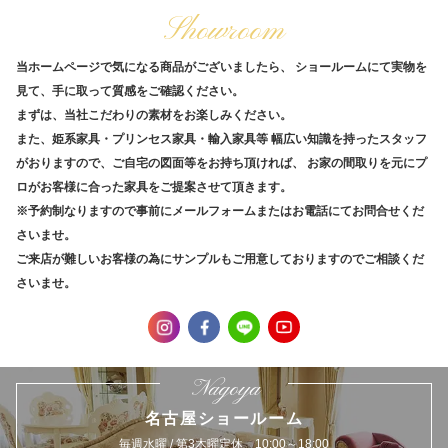
Showroom
当ホームページで気になる商品がございましたら、
ショールームにて実物を
見て、手に取って質感をご確認ください。
まずは、当社こだわりの素材をお楽しみください。
また、姫系家具・プリンセス家具・輸入家具等
幅広い知識を持ったスタッフ
がおりますので、ご自宅の図面等をお持ち頂ければ、
お家の間取りを元にプ
ロがお客様に合った家具をご提案させて頂きます。
※予約制なりますので事前にメールフォームまたはお電話にてお問合せくだ
さいませ。
ご来店が難しいお客様の為にサンプルもご用意しておりますのでご相談くだ
さいませ。
Nagoya
名古屋ショールーム
毎週水曜 / 第3木曜定休 10:00～18:00