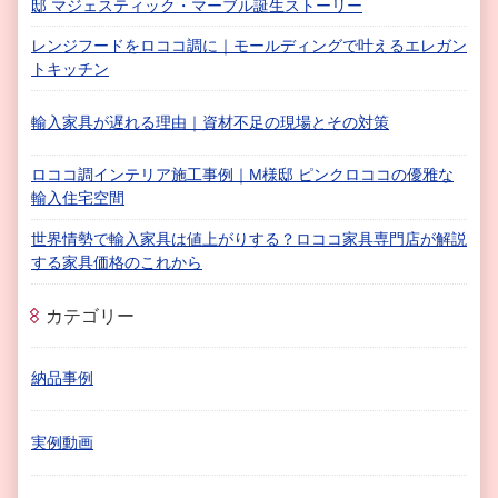
邸 マジェスティック・マーブル誕生ストーリー
レンジフードをロココ調に｜モールディングで叶えるエレガン
トキッチン
輸入家具が遅れる理由｜資材不足の現場とその対策
ロココ調インテリア施工事例｜M様邸 ピンクロココの優雅な
輸入住宅空間
世界情勢で輸入家具は値上がりする？ロココ家具専門店が解説
する家具価格のこれから
カテゴリー
納品事例
実例動画